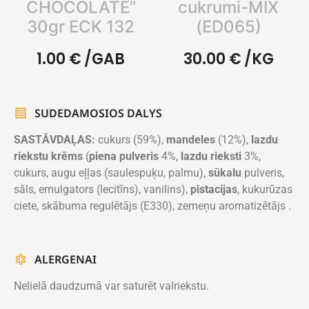
CHOCOLATE”
cukrumi-MIX
30gr ECK 132
(ED065)
1.00
€
/GAB
30.00
€
/KG
SUDEDAMOSIOS DALYS
SASTĀVDAĻAS:
cukurs (59%),
mandeles
(12%),
lazdu
riekstu krēms
(
piena pulveris
4%,
lazdu rieksti
3%,
cukurs, augu eļļas (saulespuķu, palmu),
sūkalu
pulveris,
sāls, emulgators (lecitīns), vanilins),
pistacijas
, kukurūzas
ciete, skābuma regulētājs (E330), zemeņu aromatizētājs .
ALERGENAI
Nelielā daudzumā var saturēt valriekstu.