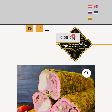
0
0.00
€