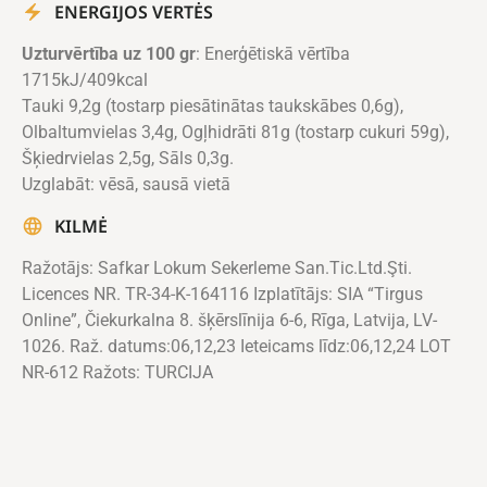
ENERGIJOS VERTĖS
Uzturvērtība uz 100 gr
: Enerģētiskā vērtība
1715kJ/409kcal
Tauki 9,2g (tostarp piesātinātas taukskābes 0,6g),
Olbaltumvielas 3,4g, Ogļhidrāti 81g (tostarp cukuri 59g),
Šķiedrvielas 2,5g, Sāls 0,3g.
Uzglabāt: vēsā, sausā vietā
KILMĖ
Ražotājs: Safkar Lokum Sekerleme San.Tic.Ltd.Şti.
Licences NR. TR-34-K-164116 Izplatītājs: SIA “Tirgus
Online”, Čiekurkalna 8. šķērslīnija 6-6, Rīga, Latvija, LV-
1026. Raž. datums:06,12,23 Ieteicams līdz:06,12,24 LOT
NR-612 Ražots: TURCIJA