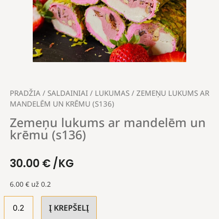
PRADŽIA
/
SALDAINIAI
/
LUKUMAS
/ ZEMEŅU LUKUMS AR
MANDELĒM UN KRĒMU (S136)
Zemeņu lukums ar mandelēm un
krēmu (s136)
30.00
€
/KG
6.00
€
už 0.2
Į KREPŠELĮ