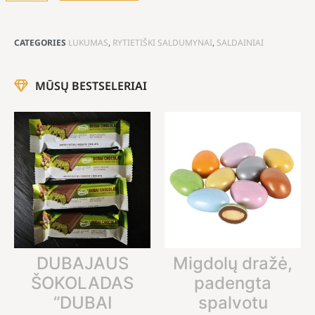
CATEGORIES
LUKUMAS
,
RYTIETIŠKI SALDUMYNAI
,
SALDAINIAI
MŪSŲ BESTSELERIAI
DUBAJAUS
Migdolų dražė,
ŠOKOLADAS
padengta
“DUBAI
spalvotu