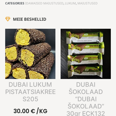
CATEGORIES
IDAMAISED MAIUSTUSED
,
LUKUM
,
MAIUSTUSED
MEIE BESHELLID
DUBAI LUKUM
DUBAI
PISTAATSIAKREEMIGA
ŠOKOLAAD
S205
“DUBAI
ŠOKOLAAD”
30.00
€
/KG
30gr ECK132