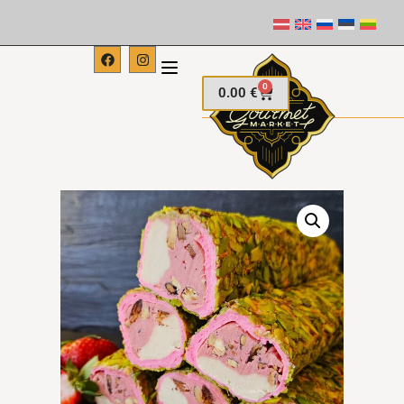
0
0.00
€