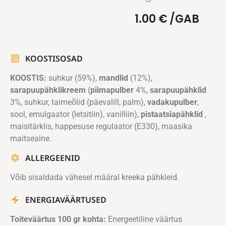
1.00
€
/GAB
KOOSTISOSAD
KOOSTIS:
suhkur (59%),
mandlid
(12%),
sarapuupähklikreem
(
piimapulber
4%,
sarapuupähklid
3%, suhkur, taimeõlid (päevalill, palm),
vadakupulber
,
sool, emulgaator (letsitiin), vanilliin),
pistaatsiapähklid
,
maisitärklis, happesuse regulaator (E330), maasika
maitseaine.
ALLERGEENID
Võib sisaldada vähesel määral kreeka pähkleid.
ENERGIAVÄÄRTUSED
Toiteväärtus 100 gr kohta:
Energeetiline väärtus