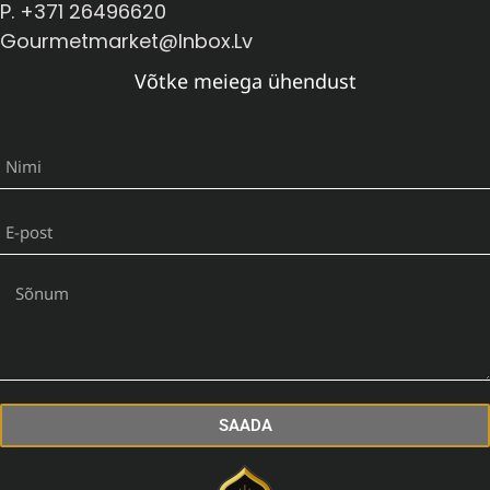
P. +371 26496620
Gourmetmarket@inbox.lv
Võtke meiega ühendust
SAADA