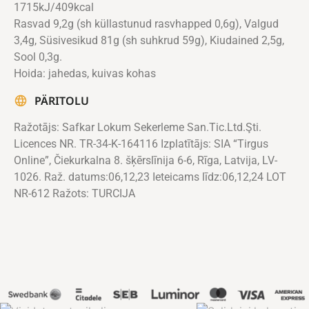
1715kJ/409kcal
Rasvad 9,2g (sh küllastunud rasvhapped 0,6g), Valgud
3,4g, Süsivesikud 81g (sh suhkrud 59g), Kiudained 2,5g,
Sool 0,3g.
Hoida: jahedas, kuivas kohas
PÄRITOLU
Ražotājs: Safkar Lokum Sekerleme San.Tic.Ltd.Şti.
Licences NR. TR-34-K-164116 Izplatītājs: SIA “Tirgus
Online”, Čiekurkalna 8. šķērslīnija 6-6, Rīga, Latvija, LV-
1026. Raž. datums:06,12,23 Ieteicams līdz:06,12,24 LOT
NR-612 Ražots: TURCIJA