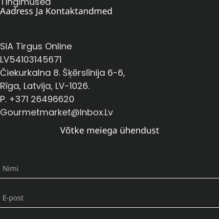
Tingimused
Aadress Ja Kontaktandmed
SIA Tirgus Online
LV54103145671
Čiekurkalna 8. Šķērslīnija 6-6,
Rīga, Latvija, LV-1026.
P. +371 26496620
Gourmetmarket@inbox.lv
Võtke meiega ühendust