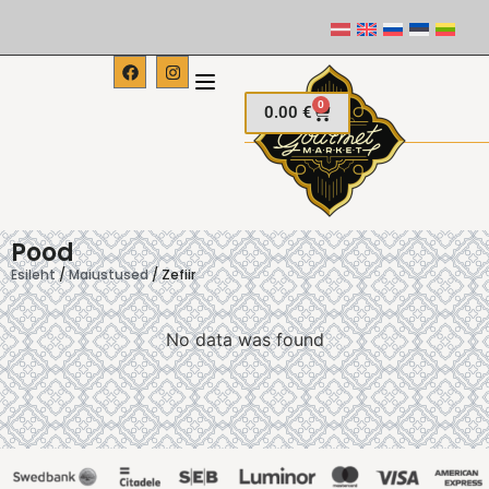
0
0.00
€
Pood
Esileht
/
Maiustused
/ Zefiir
No data was found