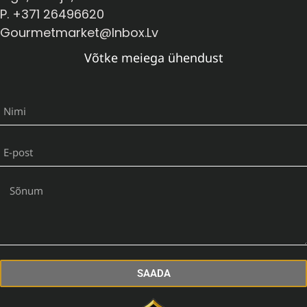
P. +371 26496620
Gourmetmarket@inbox.lv
Võtke meiega ühendust
SAADA