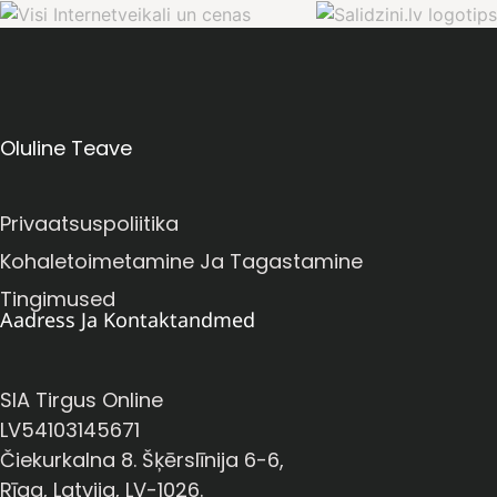
Oluline Teave
Privaatsuspoliitika
Kohaletoimetamine Ja Tagastamine
Tingimused
Aadress Ja Kontaktandmed
SIA Tirgus Online
LV54103145671
Čiekurkalna 8. Šķērslīnija 6-6,
Rīga, Latvija, LV-1026.