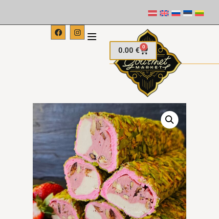
0
0.00
€