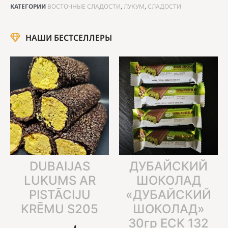
КАТЕГОРИИ
ВОСТОЧНЫЕ СЛАДОСТИ
,
ЛУКУМ
,
СЛАДОСТИ
НАШИ БЕСТСЕЛЛЕРЫ
DUBAIJAS
ДУБАЙСКИЙ
LUKUMS AR
ШОКОЛАД
PISTĀCIJU
«ДУБАЙСКИЙ
KRĒMU S205
ШОКОЛАД»
30гр ECK 132