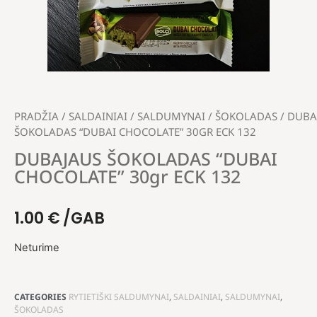
PRADŽIA
/
SALDAINIAI
/
SALDUMYNAI
/
ŠOKOLADAS
/ DUBA
ŠOKOLADAS “DUBAI CHOCOLATE” 30GR ECK 132
DUBAJAUS ŠOKOLADAS “DUBAI
CHOCOLATE” 30gr ECK 132
1.00
€
/GAB
Neturime
CATEGORIES
RYTIETIŠKI SALDUMYNAI
,
SALDAINIAI
,
SALDUMYNAI
,
ŠOKOLADAS