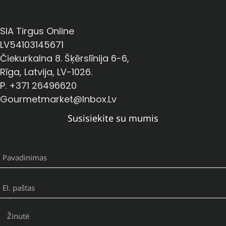
SIA Tirgus Online
LV54103145671
Čiekurkalna 8. Šķērslīnija 6-6,
Rīga, Latvija, LV-1026.
P. +371 26496620
Gourmetmarket@inbox.lv
Susisiekite su mumis