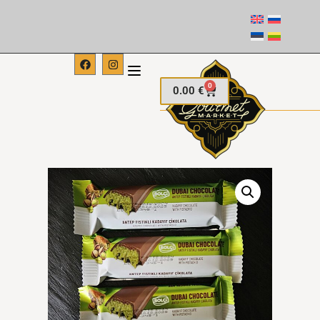
0
0.00
€