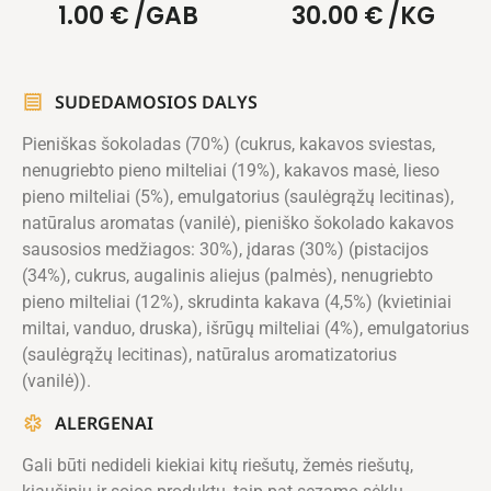
1.00
€
/GAB
30.00
€
/KG
SUDEDAMOSIOS DALYS
Pieniškas šokoladas (70%) (cukrus, kakavos sviestas,
nenugriebto pieno milteliai (19%), kakavos masė, lieso
pieno milteliai (5%), emulgatorius (saulėgrąžų lecitinas),
natūralus aromatas (vanilė), pieniško šokolado kakavos
sausosios medžiagos: 30%), įdaras (30%) (pistacijos
(34%), cukrus, augalinis aliejus (palmės), nenugriebto
pieno milteliai (12%), skrudinta kakava (4,5%) (kvietiniai
miltai, vanduo, druska), išrūgų milteliai (4%), emulgatorius
(saulėgrąžų lecitinas), natūralus aromatizatorius
(vanilė)).
ALERGENAI
Gali būti nedideli kiekiai kitų riešutų, žemės riešutų,