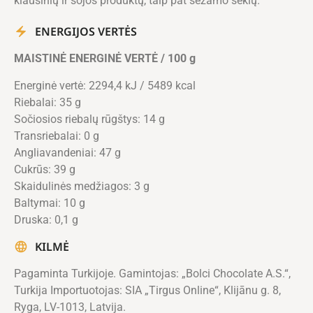
kiaušinių ir sojos produktų, taip pat sezamo sėklų.
ENERGIJOS VERTĖS
MAISTINĖ ENERGINĖ VERTĖ / 100 g
Energinė vertė: 2294,4 kJ / 5489 kcal
Riebalai: 35 g
Sočiosios riebalų rūgštys: 14 g
Transriebalai: 0 g
Angliavandeniai: 47 g
Cukrūs: 39 g
Skaidulinės medžiagos: 3 g
Baltymai: 10 g
Druska: 0,1 g
KILMĖ
Pagaminta Turkijoje. Gamintojas: „Bolci Chocolate A.S.“,
Turkija Importuotojas: SIA „Tirgus Online“, Klijānu g. 8,
Ryga, LV-1013, Latvija.