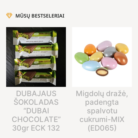
MŪSŲ BESTSELERIAI
DUBAJAUS
Migdolų dražė,
ŠOKOLADAS
padengta
“DUBAI
spalvotu
CHOCOLATE”
cukrumi-MIX
30gr ECK 132
(ED065)