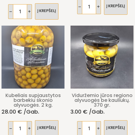
Į KREPŠELĮ
Į KREPŠELĮ
Kubeliais supjaustytos
Viduržemio jūros regiono
barbekiu skonio
alyvuogės be kauliukų.
alyvuogės. 2 kg.
370 gr.
28.00
€
/gab.
3.00
€
/gab.
Į KREPŠELĮ
Į KREPŠELĮ