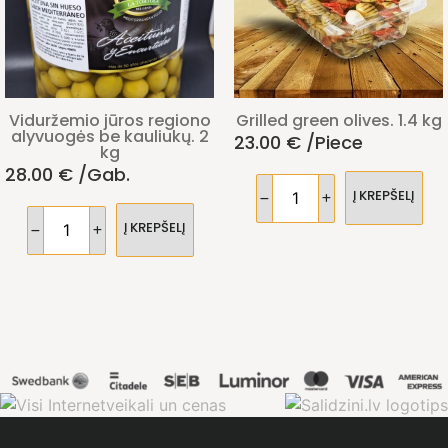
Viduržemio jūros regiono
Grilled green olives. 1.4 kg
alyvuogės be kauliukų. 2
23.00
€
/piece
kg
28.00
€
/gab.
Į KREPŠELĮ
Į KREPŠELĮ