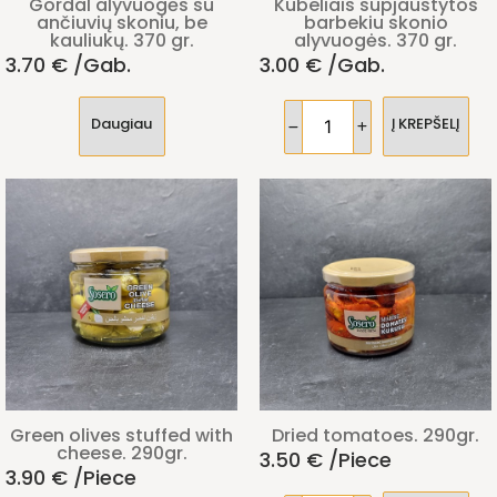
Gordal alyvuogės su
Kubeliais supjaustytos
ančiuvių skoniu, be
barbekiu skonio
kauliukų. 370 gr.
alyvuogės. 370 gr.
3.70
€
/gab.
3.00
€
/gab.
Daugiau
Į KREPŠELĮ
Green olives stuffed with
Dried tomatoes. 290gr.
cheese. 290gr.
3.50
€
/piece
3.90
€
/piece