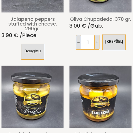
Jalapeno peppers
Oliva Chupadeda. 370 gr.
stuffed with cheese.
3.00
€
/gab.
290gr.
3.90
€
/piece
Į KREPŠELĮ
Daugiau