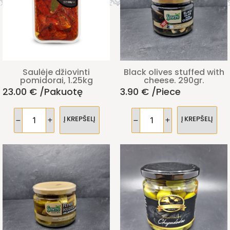
Saulėje džiovinti
Black olives stuffed with
pomidorai, 1.25kg
cheese. 290gr.
23.00
€
/pakuotę
3.90
€
/piece
Į KREPŠELĮ
Į KREPŠELĮ