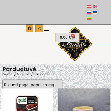
0
0.00
€
Parduotuvė
Pradžia
/
Antipasti
/ Užkandžiai