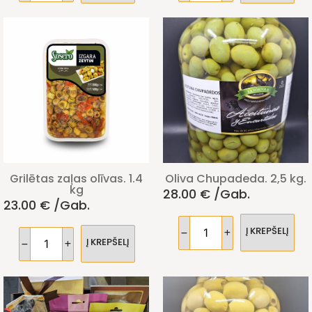
Grilētas zaļas olīvas. 1.4
Oliva Chupadeda. 2,5 kg.
kg
28.00
€
/gab.
23.00
€
/gab.
Į KREPŠELĮ
Į KREPŠELĮ