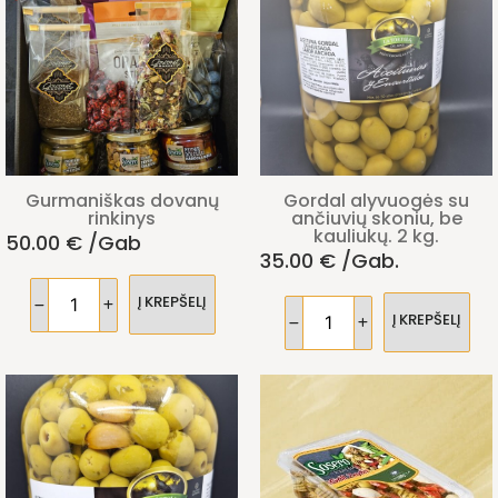
Gurmaniškas dovanų
Gordal alyvuogės su
rinkinys
ančiuvių skoniu, be
kauliukų. 2 kg.
50.00
€
/gab
35.00
€
/gab.
Į KREPŠELĮ
Į KREPŠELĮ