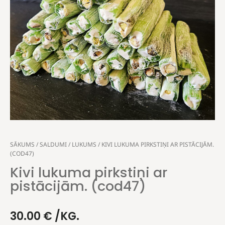
SĀKUMS
/
SALDUMI
/
LUKUMS
/ KIVI LUKUMA PIRKSTIŅI AR PISTĀCIJĀM.
(COD47)
Kivi lukuma pirkstiņi ar
pistācijām. (cod47)
30.00
€
/KG.