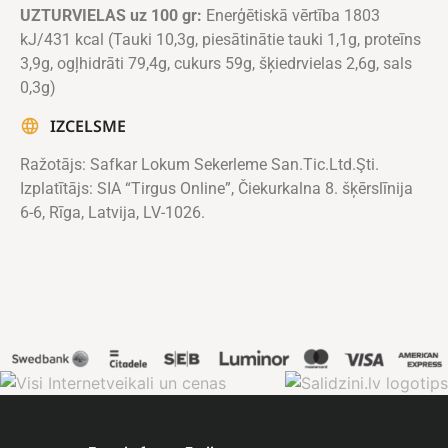
UZTURVIELAS uz 100 gr:
Enerģētiskā vērtība 1803
kJ/431 kcal (Tauki 10,3g, piesātinātie tauki 1,1g, proteīns
3,9g, ogļhidrāti 79,4g, cukurs 59g, šķiedrvielas 2,6g, sals
0,3g)
IZCELSME
Ražotājs: Safkar Lokum Sekerleme San.Tic.Ltd.Şti.
Izplatītājs: SIA “Tirgus Online”, Čiekurkalna 8. šķērslīnija
6-6, Rīga, Latvija, LV-1026.