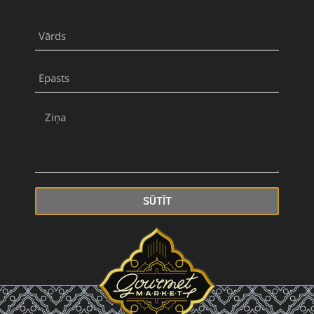
SŪTĪT