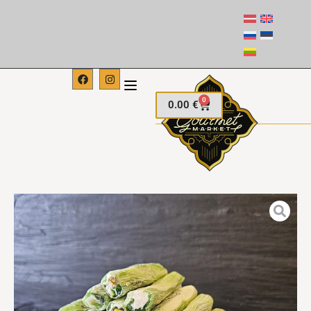
0
0.00
€