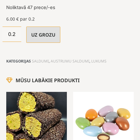
Noliktavā 47 prece/-es
6.00
€
par 0.2
UZ GROZU
KATEGORIJAS
SALDUMI
,
AUSTRUMU SALDUMI
,
LUKUMS
MŪSU LABĀKIE PRODUKTI