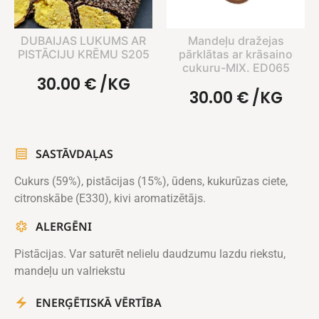
DUBAIJAS LUKUMS AR
Mandeļu dražejas
PISTĀCIJU KRĒMU S205
pārklātas ar krāsaino
cukuru-MIX. ED065
30.00
€
/KG
30.00
€
/KG
SASTĀVDAĻAS
Cukurs (59%), pistācijas (15%), ūdens, kukurūzas ciete,
citronskābe (E330), kivi aromatizētājs.
ALERGĒNI
Pistācijas. Var saturēt nelielu daudzumu lazdu riekstu,
mandeļu un valriekstu
ENERĢĒTISKĀ VĒRTĪBA