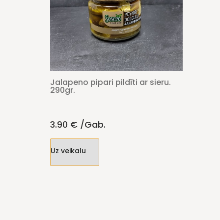
Jalapeno pipari pildīti ar sieru.
290gr.
3.90
€
/gab.
Uz veikalu