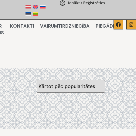
Ienākt / Reģistrēties
R
KONTAKTI
VAIRUMTIRDZNIECĪBA
PIEGĀDE
MS