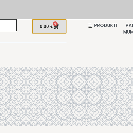
0
PRODUKTI
PA
0.00
€
MU