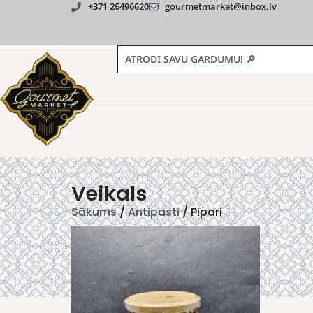
+371 26496620
gourmetmarket@inbox.lv
Veikals
Sākums
/
Antipasti
/ Pipari