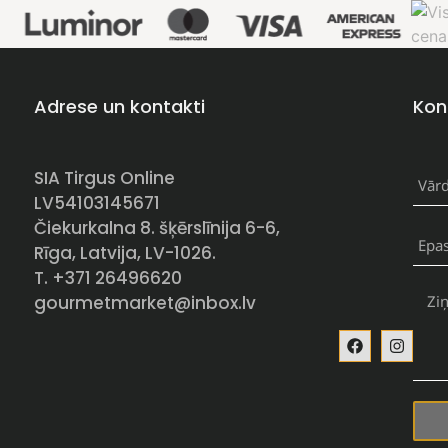
Adrese un kontakti
Kon
SIA Tirgus Online
LV54103145671
Čiekurkalna 8. šķērslīnija 6-6,
Rīga, Latvija, LV-1026.
T. +371 26496620
gourmetmarket@inbox.lv