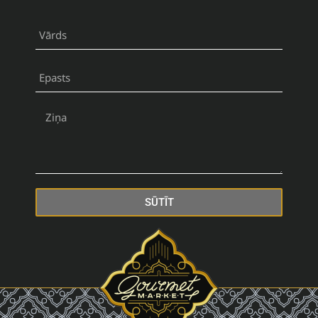
SŪTĪT