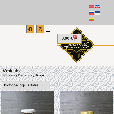
0
0.00
€
Veikals
Sākums
/
Piedevas
/ Sīrupi