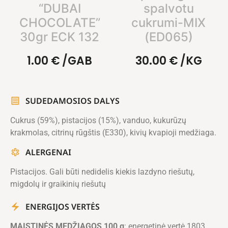
“DUBAI
spalvotu
CHOCOLATE”
cukrumi-MIX
30gr ECK 132
(ED065)
1.00
€
/GAB
30.00
€
/KG
SUDEDAMOSIOS DALYS
Cukrus (59%), pistacijos (15%), vanduo, kukurūzų
krakmolas, citrinų rūgštis (E330), kivių kvapioji medžiaga.
ALERGENAI
Pistacijos. Gali būti nedidelis kiekis lazdyno riešutų,
migdolų ir graikinių riešutų
ENERGIJOS VERTĖS
MAISTINĖS MEDŽIAGOS 100 g
: energetinė vertė 1803