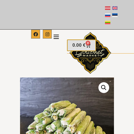
0
0.00
€