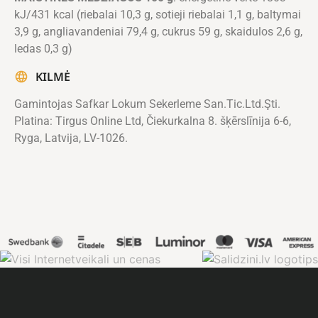
kJ/431 kcal (riebalai 10,3 g, sotieji riebalai 1,1 g, baltymai
3,9 g, angliavandeniai 79,4 g, cukrus 59 g, skaidulos 2,6 g,
ledas 0,3 g)
KILMĖ
Gamintojas Safkar Lokum Sekerleme San.Tic.Ltd.Şti.
Platina: Tirgus Online Ltd, Čiekurkalna 8. šķērslīnija 6-6,
Ryga, Latvija, LV-1026.