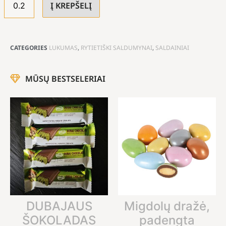
Į KREPŠELĮ
CATEGORIES
LUKUMAS
,
RYTIETIŠKI SALDUMYNAI
,
SALDAINIAI
MŪSŲ BESTSELERIAI
DUBAJAUS
Migdolų dražė,
ŠOKOLADAS
padengta