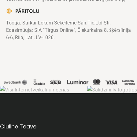
PÄRITOLU
Tootja: Safkar Lokum Sekerleme San.Tic.Ltd.Şti.
Edasimüüja: SIA “Tirgus Online”, Čiekurkalna 8. šķērslīnija
6-6, Riia, Läti, LV-1026.
Oluline Teave