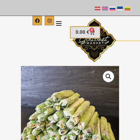
0
0.00
€