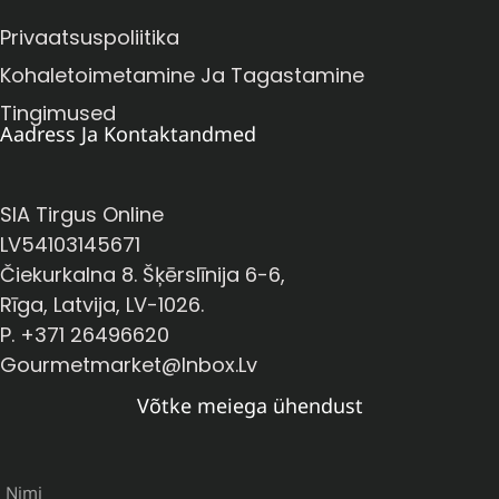
Privaatsuspoliitika
Kohaletoimetamine Ja Tagastamine
Tingimused
Aadress Ja Kontaktandmed
SIA Tirgus Online
LV54103145671
Čiekurkalna 8. Šķērslīnija 6-6,
Rīga, Latvija, LV-1026.
P. +371 26496620
Gourmetmarket@inbox.lv
Võtke meiega ühendust