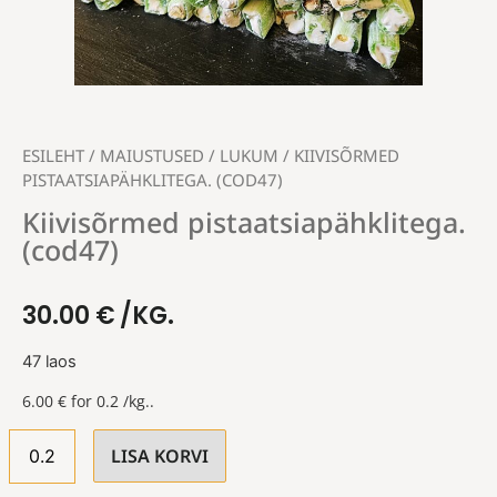
ESILEHT
/
MAIUSTUSED
/
LUKUM
/ KIIVISÕRMED
PISTAATSIAPÄHKLITEGA. (COD47)
Kiivisõrmed pistaatsiapähklitega.
(cod47)
30.00
€
/KG.
47 laos
6.00
€
for 0.2 /kg..
LISA KORVI