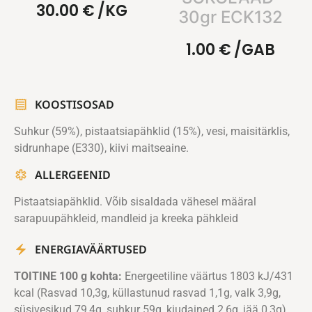
30.00
€
/KG
30gr ECK132
1.00
€
/GAB
KOOSTISOSAD
Suhkur (59%), pistaatsiapähklid (15%), vesi, maisitärklis,
sidrunhape (E330), kiivi maitseaine.
ALLERGEENID
Pistaatsiapähklid. Võib sisaldada vähesel määral
sarapuupähkleid, mandleid ja kreeka pähkleid
ENERGIAVÄÄRTUSED
TOITINE 100 g kohta:
Energeetiline väärtus 1803 kJ/431
kcal (Rasvad 10,3g, küllastunud rasvad 1,1g, valk 3,9g,
süsivesikud 79,4g, suhkur 59g, kiudained 2,6g, jää 0,3g)