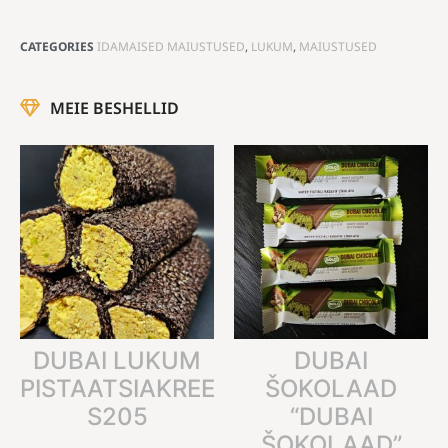
CATEGORIES
IDAMAISED MAIUSTUSED
,
LUKUM
,
MAIUSTUSED
MEIE BESHELLID
DUBAI LUKUM
DUBAI
PISTAATSIAKREEMIGA
ŠOKOLAAD
S205
“DUBAI
ŠOKOLAAD”