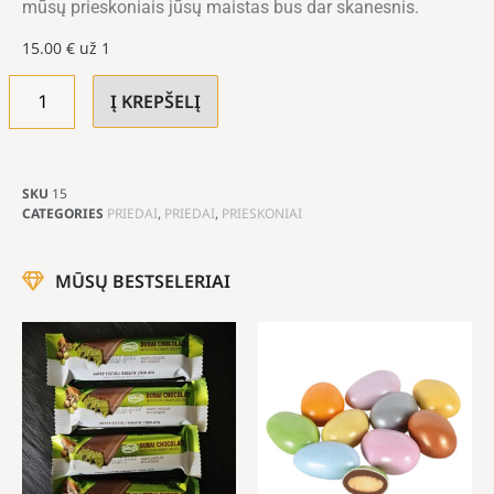
mūsų prieskoniais jūsų maistas bus dar skanesnis.
15.00
€
už 1
Į KREPŠELĮ
SKU
15
CATEGORIES
PRIEDAI
,
PRIEDAI
,
PRIESKONIAI
MŪSŲ BESTSELERIAI