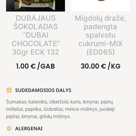
DUBAJAUS
Migdolų dražė,
ŠOKOLADAS
padengta
“DUBAI
spalvotu
CHOCOLATE”
cukrumi-MIX
30gr ECK 132
(ED065)
1.00
€
/GAB
30.00
€
/KG
SUDEDAMOSIOS DALYS
Šumakas, kalendra, ciberžolė, karis, kmynai, pipirų
milteliai, paprika, čiobreliai, mėsos mišinys, juodieji
pipirai, kmynai, grūdų mišinys.
ALERGENAI