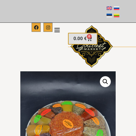
0
0.00
€