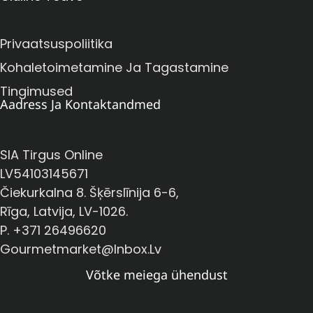
Privaatsuspoliitika
Kohaletoimetamine Ja Tagastamine
Tingimused
Aadress Ja Kontaktandmed
SIA Tirgus Online
LV54103145671
Čiekurkalna 8. Šķērslīnija 6-6,
Rīga, Latvija, LV-1026.
P. +371 26496620
Gourmetmarket@inbox.lv
Võtke meiega ühendust