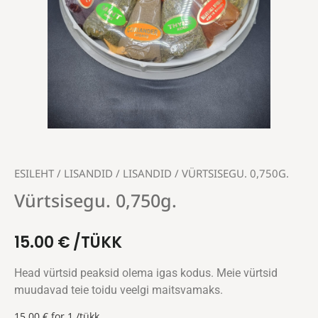
ESILEHT
/
LISANDID
/
LISANDID
/ VÜRTSISEGU. 0,750G.
Vürtsisegu. 0,750g.
15.00
€
/TÜKK
Head vürtsid peaksid olema igas kodus. Meie vürtsid
muudavad teie toidu veelgi maitsvamaks.
15.00
€
for 1 /tükk.