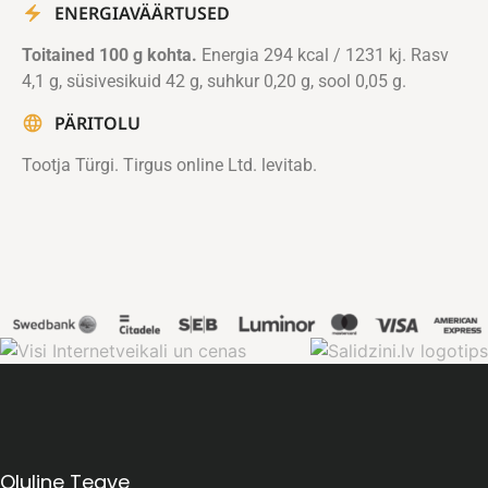
ENERGIAVÄÄRTUSED
Toitained 100 g kohta.
Energia 294 kcal / 1231 kj. Rasv
4,1 g, süsivesikuid 42 g, suhkur 0,20 g, sool 0,05 g.
PÄRITOLU
Tootja Türgi. Tirgus online Ltd. levitab.
Oluline Teave