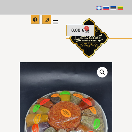
0
0.00
€