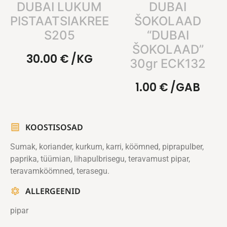
DUBAI LUKUM
DUBAI
PISTAATSIAKREEMIGA
ŠOKOLAAD
S205
“DUBAI
ŠOKOLAAD”
30.00
€
/KG
30gr ECK132
1.00
€
/GAB
KOOSTISOSAD
Sumak, koriander, kurkum, karri, köömned, piprapulber,
paprika, tüümian, lihapulbrisegu, teravamust pipar,
teravamköömned, terasegu.
ALLERGEENID
pipar