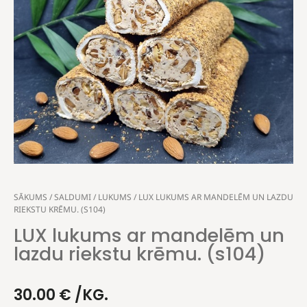
SĀKUMS
/
SALDUMI
/
LUKUMS
/ LUX LUKUMS AR MANDELĒM UN LAZDU
RIEKSTU KRĒMU. (S104)
LUX lukums ar mandelēm un
lazdu riekstu krēmu. (s104)
30.00
€
/KG.