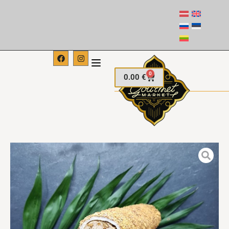
0
0.00
€