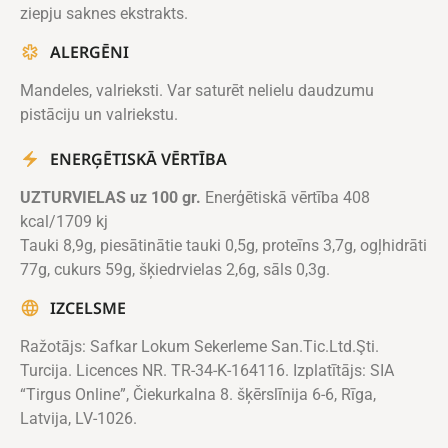
ziepju saknes ekstrakts.
ALERGĒNI
Mandeles, valrieksti. Var saturēt nelielu daudzumu
pistāciju un valriekstu.
ENERĢĒTISKĀ VĒRTĪBA
UZTURVIELAS uz 100 gr.
Enerģētiskā vērtība 408
kcal/1709 kj
Tauki 8,9g, piesātinātie tauki 0,5g, proteīns 3,7g, ogļhidrāti
77g, cukurs 59g, šķiedrvielas 2,6g, sāls 0,3g.
IZCELSME
Ražotājs: Safkar Lokum Sekerleme San.Tic.Ltd.Şti.
Turcija. Licences NR. TR-34-K-164116. Izplatītājs: SIA
“Tirgus Online”, Čiekurkalna 8. šķērslīnija 6-6, Rīga,
Latvija, LV-1026.