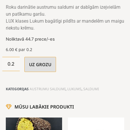
Roku darinātie austrumu saldumi ar dabīgām izejvielām
un patīkamu garšu.
LUX klases Lukum bagātīgi pildīts ar mandelēm un maigu
riekstu krēmu.
Noliktavā 44.7 prece/-es
6.00
€
par 0.2
UZ GROZU
KATEGORIJAS
AUSTRUMU SALDUMI
,
LUKUMS
,
SALDUMI
MŪSU LABĀKIE PRODUKTI