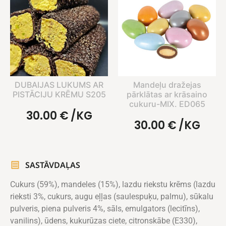
DUBAIJAS LUKUMS AR
Mandeļu dražejas
PISTĀCIJU KRĒMU S205
pārklātas ar krāsaino
cukuru-MIX. ED065
30.00
€
/KG
30.00
€
/KG
SASTĀVDAĻAS
Cukurs (59%), mandeles (15%), lazdu riekstu krēms (lazdu
rieksti 3%, cukurs, augu eļļas (saulespuķu, palmu), sūkalu
pulveris, piena pulveris 4%, sāls, emulgators (lecitīns),
vanilins), ūdens, kukurūzas ciete, citronskābe (E330),