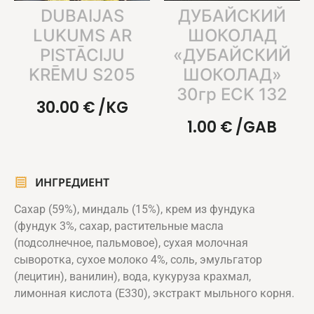
DUBAIJAS
ДУБАЙСКИЙ
LUKUMS AR
ШОКОЛАД
PISTĀCIJU
«ДУБАЙСКИЙ
KRĒMU S205
ШОКОЛАД»
30гр ECK 132
30.00
€
/KG
1.00
€
/GAB
ИНГРЕДИЕНТ
Сахар (59%), миндаль (15%), крем из фундука
(фундук 3%, сахар, растительные масла
(подсолнечное, пальмовое), сухая молочная
сыворотка, сухое молоко 4%, соль, эмульгатор
(лецитин), ванилин), вода, кукуруза крахмал,
лимонная кислота (Е330), экстракт мыльного корня.