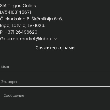
SIA Tirgus Online
LV54103145671
Čiekurkalna 8. Šķērslīnija 6-6,
Rīga, Latvija, LV-1026.
P. +371 26496620
Gourmetmarket@inbox.lv
Свяжитесь с нами