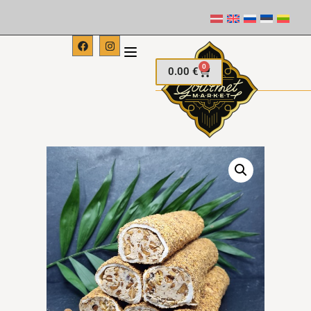
0
0.00
€