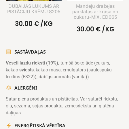
DUBAIJAS LUKUMS AR
Mandeļu dražejas
PISTĀCIJU KRĒMU S205
pārklātas ar krāsaino
cukuru-MIX. ED065
30.00
€
/KG
30.00
€
/KG
SASTĀVDAĻAS
Veseli lazdu rieksti (19%),
tumšā šokolāde (cukurs,
kakao
sviests
, kakao masa, emulgators (saulespuķu
lecitīns (E322)), dabīgs aromāts (vaniļa)).
ALERGĒNI
Satur piena produktus un pistācijas. Var saturēt riekstu,
olu, sezama, sojas produktu, zemesriekstu un glutēna
daļiņas.
ENERĢĒTISKĀ VĒRTĪBA