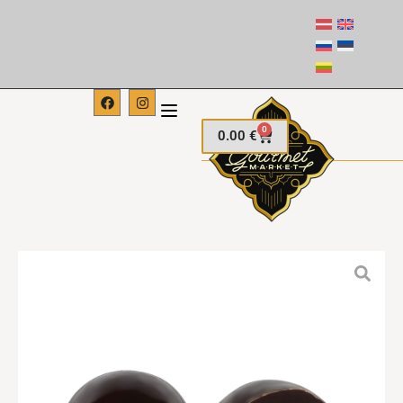
0
0.00
€