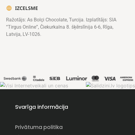
IZCELSME
Ražotājs: As Bolçi Chocolate, Turcija. Izplatītājs: SIA
“Tirgus Online”, Čiekurkalna 8. šķērslīnija 6-6, Rīga,
Latvija, LV-1026.
Svarīga informācija
Privātuma politika