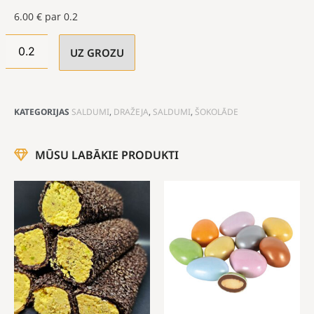
6.00
€
par 0.2
UZ GROZU
KATEGORIJAS
SALDUMI
,
DRAŽEJA
,
SALDUMI
,
ŠOKOLĀDE
MŪSU LABĀKIE PRODUKTI