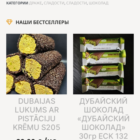
КАТЕГОРИИ
ДРАЖЕ
,
СЛАДОСТИ
,
СЛАДОСТИ
,
ШОКОЛАД
НАШИ БЕСТСЕЛЛЕРЫ
DUBAIJAS
ДУБАЙСКИЙ
LUKUMS AR
ШОКОЛАД
PISTĀCIJU
«ДУБАЙСКИЙ
KRĒMU S205
ШОКОЛАД»
30гр ECK 132