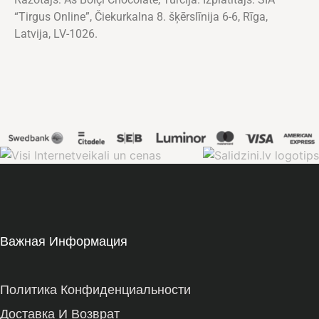
“Tirgus Online”, Čiekurkalna 8. šķērslīnija 6-6, Rīga,
Latvija, LV-1026.
Важная Информация
Политика Конфиденциальности
Доставка И Возврат