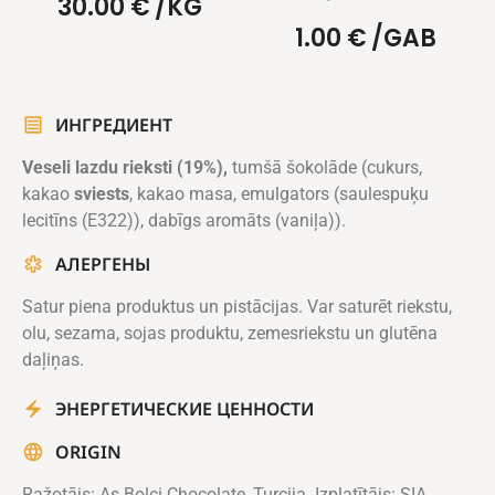
30.00
€
/KG
1.00
€
/GAB
ИНГРЕДИЕНТ
Veseli lazdu rieksti (19%),
tumšā šokolāde (cukurs,
kakao
sviests
, kakao masa, emulgators (saulespuķu
lecitīns (E322)), dabīgs aromāts (vaniļa)).
АЛЕРГЕНЫ
Satur piena produktus un pistācijas. Var saturēt riekstu,
olu, sezama, sojas produktu, zemesriekstu un glutēna
daļiņas.
ЭНЕРГЕТИЧЕСКИЕ ЦЕННОСТИ
ORIGIN
Ražotājs: As Bolçi Chocolate, Turcija. Izplatītājs: SIA