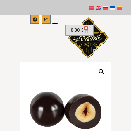
0
0.00
€