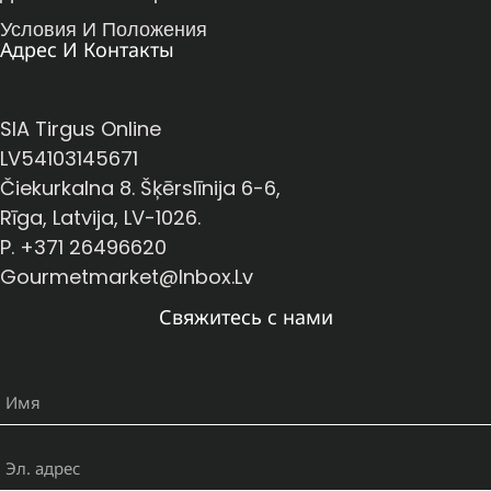
Условия И Положения
Адрес И Контакты
SIA Tirgus Online
LV54103145671
Čiekurkalna 8. Šķērslīnija 6-6,
Rīga, Latvija, LV-1026.
P. +371 26496620
Gourmetmarket@inbox.lv
Свяжитесь с нами