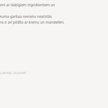
umi ar dabīgiem ingridientiem un
ukuma garšaa nevienu neatstās
ums ir arī pildīts ar kremu un mandelēm.
LUKUMS
,
SALDUMI