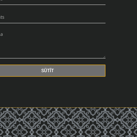
SŪTĪT