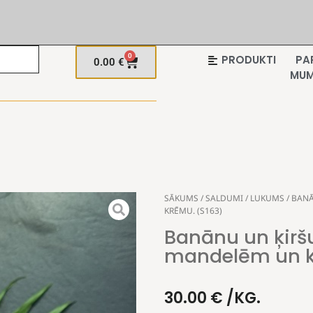
0
PRODUKTI
PA
0.00
€
MU
SĀKUMS
/
SALDUMI
/
LUKUMS
/ BAN
KRĒMU. (S163)
Banānu un ķirš
mandelēm un k
30.00
€
/KG.