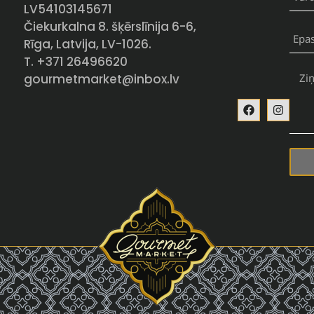
LV54103145671
Čiekurkalna 8. šķērslīnija 6-6,
Rīga, Latvija, LV-1026.
T. +371 26496620
gourmetmarket@inbox.lv