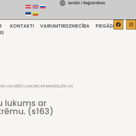
Ienākt / Reģistrēties
R
KONTAKTI
VAIRUMTIRDZNIECĪBA
PIEGĀDE
MS
ĀNU UN ĶIRŠU LUKUMS AR MANDELĒM UN
u lukums ar
rēmu. (s163)