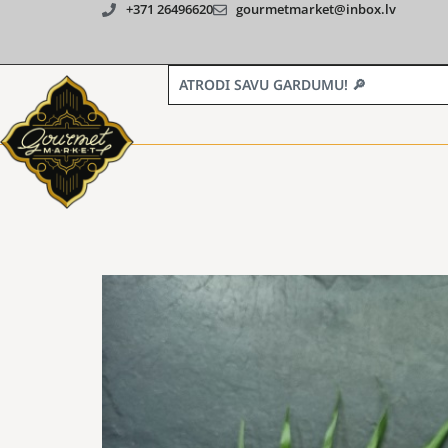
+371 26496620
gourmetmarket@inbox.lv