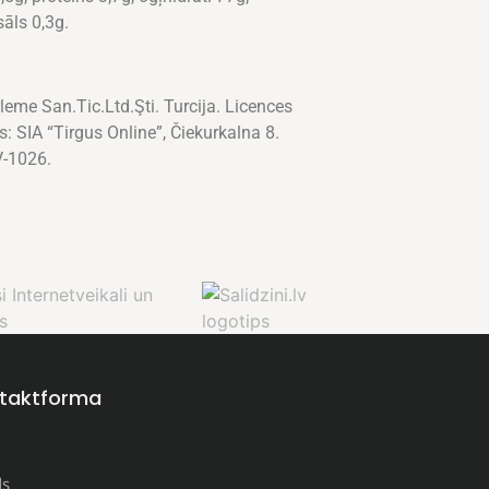
sāls 0,3g.
eme San.Tic.Ltd.Şti. Turcija. Licences
s: SIA “Tirgus Online”, Čiekurkalna 8.
LV-1026.
taktforma