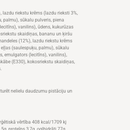
lazdu riekstu krēms (lazdu rieksti 3%,
, palmu), sūkalu pulveris, piena
lecitīns), vanilins), ūdens, kukurūzas
osriekstu skaidiņas, bananu un ķiršu
mandeles (12%), lazdu riekstu krēms
u eļļas (saulespuķu, palmu), sūkalu
s, emulgators (lecitīns), vanilins),
skābe (E330), kokosriekstu skaidiņas,
.
aturēt nelielu daudzumu pistāciju un
rģētiskā vērtība 408 kcal/1709 kj
,5g, proteīns 3,7g, ogļhidrāti 77g,