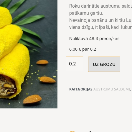
Roku darinātie austrumu sald
patīkamu garšu.
Nevainoja banānu un kiršu L
vienaldzīgu, it īpaši, kad luk
Noliktavā 48.3 prece/-es
6.00
€
par 0.2
UZ GROZU
KATEGORIJAS
AUSTRUMU SALDUMI
,