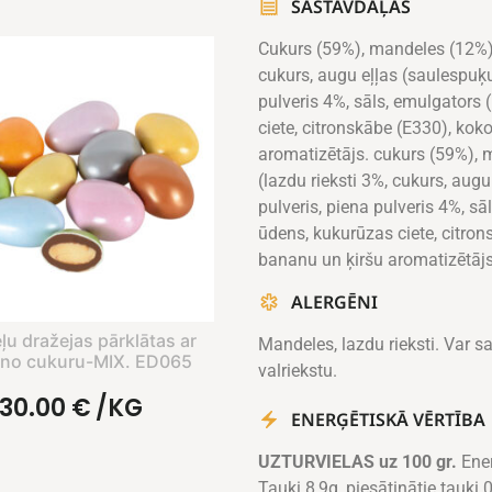
SASTĀVDAĻAS
Cukurs (59%), mandeles (12%), 
cukurs, augu eļļas (saulespuķu
pulveris 4%, sāls, emulgators (
ciete, citronskābe (E330), kok
aromatizētājs. cukurs (59%), 
(lazdu rieksti 3%, cukurs, aug
pulveris, piena pulveris 4%, sāl
ūdens, kukurūzas ciete, citron
bananu un ķiršu aromatizētājs
ALERGĒNI
u dražejas pārklātas ar
Mandeles, lazdu rieksti. Var s
ino cukuru-MIX. ED065
valriekstu.
30.00
€
/KG
ENERĢĒTISKĀ VĒRTĪBA
UZTURVIELAS uz 100 gr.
Ene
Tauki 8,9g, piesātinātie tauki 0