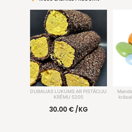
DUBAIJAS LUKUMS AR PISTĀCIJU
Mandeļ
KRĒMU S205
krāsa
30.00
€
/KG