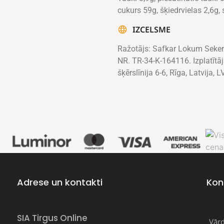
cukurs 59g, šķiedrvielas 2,6g, 
IZCELSME
Ražotājs: Safkar Lokum Sekerl
NR. TR-34-K-164116. Izplatītāj
šķērslīnija 6-6, Rīga, Latvija, 
Adrese un kontakti
Kon
SIA Tirgus Online