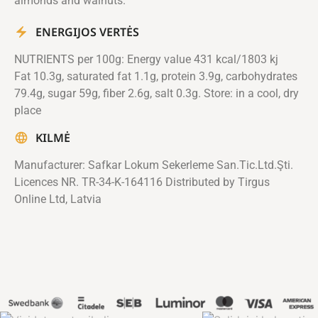
almonds and walnuts.
ENERGIJOS VERTĖS
NUTRIENTS per 100g: Energy value 431 kcal/1803 kj
Fat 10.3g, saturated fat 1.1g, protein 3.9g, carbohydrates
79.4g, sugar 59g, fiber 2.6g, salt 0.3g. Store: in a cool, dry
place
KILMĖ
Manufacturer: Safkar Lokum Sekerleme San.Tic.Ltd.Şti.
Licences NR. TR-34-K-164116 Distributed by Tirgus
Online Ltd, Latvia