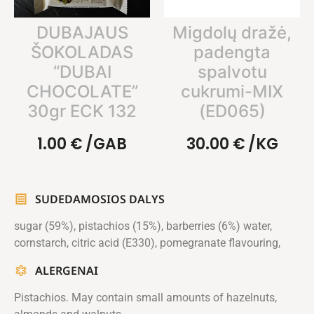
DUBAJAUS
Migdolų dražė,
ŠOKOLADAS
padengta
“DUBAI
spalvotu
CHOCOLATE”
cukrumi-MIX
30gr ECK 132
(ED065)
1.00
€
/GAB
30.00
€
/KG
SUDEDAMOSIOS DALYS
sugar (59%), pistachios (15%), barberries (6%) water,
cornstarch, citric acid (E330), pomegranate flavouring,
ALERGENAI
Pistachios. May contain small amounts of hazelnuts,