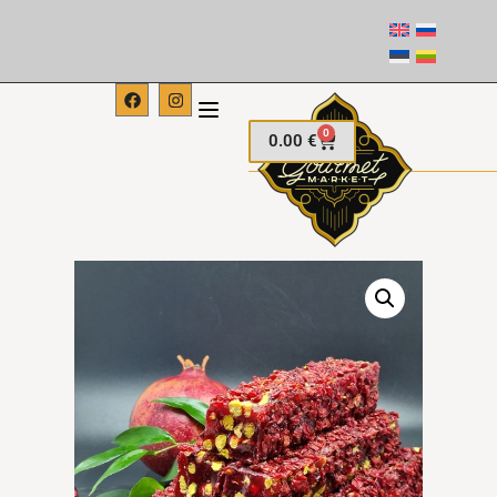
0
0.00
€