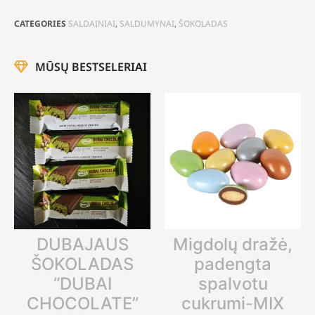
CATEGORIES
SALDAINIAI
,
SALDUMYNAI
,
ŠOKOLADAS
MŪSŲ BESTSELERIAI
DUBAJAUS
Migdolų dražė,
ŠOKOLADAS
padengta
“DUBAI
spalvotu
CHOCOLATE”
cukrumi-MIX