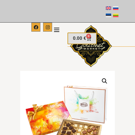
0
0.00
€