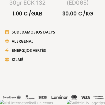
30gr ECK 132
(ED065)
1.00
€
/GAB
30.00
€
/KG
SUDEDAMOSIOS DALYS
ALERGENAI
ENERGIJOS VERTĖS
KILMĖ