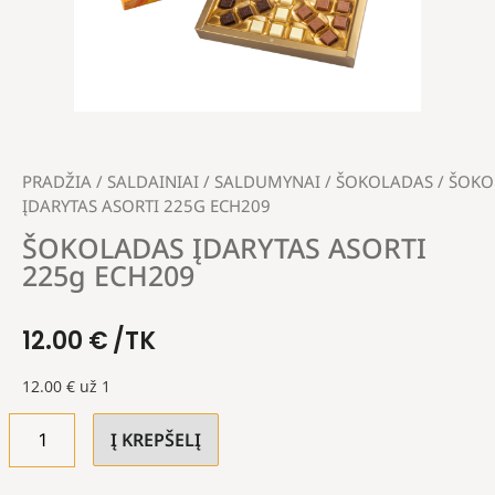
PRADŽIA
/
SALDAINIAI
/
SALDUMYNAI
/
ŠOKOLADAS
/ ŠOKO
ĮDARYTAS ASORTI 225G ECH209
ŠOKOLADAS ĮDARYTAS ASORTI
225g ECH209
12.00
€
/TK
12.00
€
už 1
Į KREPŠELĮ