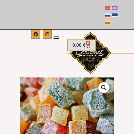
0
0.00
€