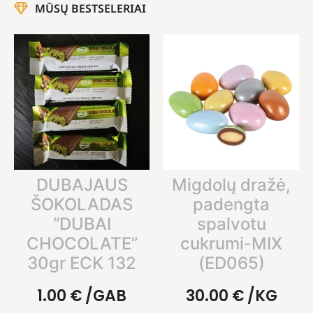
MŪSŲ BESTSELERIAI
DUBAJAUS
Migdolų dražė,
ŠOKOLADAS
padengta
“DUBAI
spalvotu
CHOCOLATE”
cukrumi-MIX
30gr ECK 132
(ED065)
1.00
€
/GAB
30.00
€
/KG