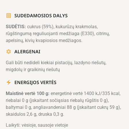
SUDEDAMOSIOS DALYS
SUDĖTIS:
cukrus (59%), kukurūzų krakmolas,
rūgštingumą reguliuojanti medžiaga (E330), citrinų,
apelsinų, kivių kvapiosios medžiagos.
ALERGENAI
Gali būti nedideli kiekiai pistacijų, lazdyno riešutų,
migdolų ir graikinių riešutų
ENERGIJOS VERTĖS
Maistinė vertė 100 g:
energetinė vertė 1400 kJ/335 kcal,
riebalai 0 g (įskaitant sočiąsias riebalų rūgštis 0 g),
baltymai 0 g, angliavandeniai 88 g (įskaitant cukrų 59 g),
skaidulos 2,6 g, druska 0,3 g.
Laikyti: vėsioje, sausoje vietoje