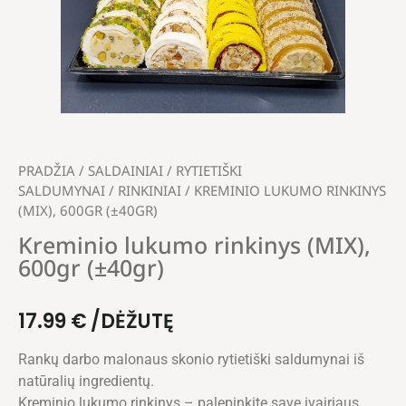
PRADŽIA
/
SALDAINIAI
/
RYTIETIŠKI
SALDUMYNAI
/
RINKINIAI
/ KREMINIO LUKUMO RINKINYS
(MIX), 600GR (±40GR)
Kreminio lukumo rinkinys (MIX),
600gr (±40gr)
17.99
€
/DĖŽUTĘ
Rankų darbo malonaus skonio rytietiški saldumynai iš
natūralių ingredientų.
Kreminio lukumo rinkinys – palepinkite save įvairiaus