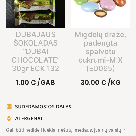
DUBAJAUS
Migdolų dražė,
ŠOKOLADAS
padengta
“DUBAI
spalvotu
CHOCOLATE”
cukrumi-MIX
30gr ECK 132
(ED065)
1.00
€
/GAB
30.00
€
/KG
SUDEDAMOSIOS DALYS
ALERGENAI
Gali būti nedideli kiekiai riešutų, medaus, įvairių vaisių ir