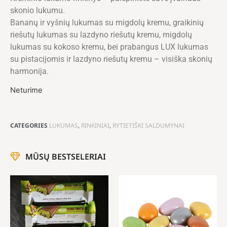
skonio lukumu.
Bananų ir vyšnių lukumas su migdolų kremu, graikinių
riešutų lukumas su lazdyno riešutų kremu, migdolų
lukumas su kokoso kremu, bei prabangus LUX lukumas
su pistacijomis ir lazdyno riešutų kremu – visiška skonių
harmonija.
Neturime
CATEGORIES
LUKUMAS
,
RINKINIAI
,
RYTIETIŠKI SALDUMYNAI
MŪSŲ BESTSELERIAI