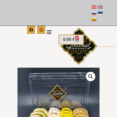
0
0.00
€