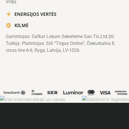
uogų.
ENERGIJOS VERTĖS
KILMĖ
Gamintojas: Safkar Lokum Sekerleme San.Tic.Ltd.Şti.
Turkija. Platintojas: SIA “Tirgus Online”, Čiekurkalna 8.
cross line 6-6, Ryga, Latvija, LV-1026.