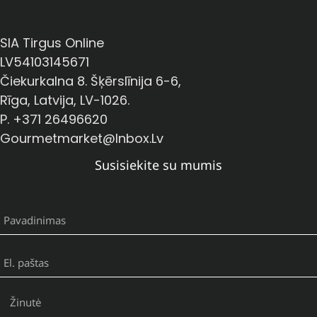
SIA Tirgus Online
LV54103145671
Čiekurkalna 8. Šķērslīnija 6-6,
Rīga, Latvija, LV-1026.
P. +371 26496620
Gourmetmarket@inbox.lv
Susisiekite su mumis