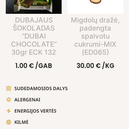
DUBAJAUS
Migdolų dražė,
ŠOKOLADAS
padengta
“DUBAI
spalvotu
CHOCOLATE”
cukrumi-MIX
30gr ECK 132
(ED065)
1.00
€
/GAB
30.00
€
/KG
SUDEDAMOSIOS DALYS
ALERGENAI
ENERGIJOS VERTĖS
KILMĖ