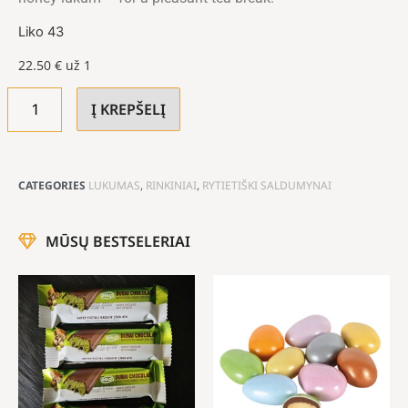
Liko 43
22.50
€
už 1
Į KREPŠELĮ
CATEGORIES
LUKUMAS
,
RINKINIAI
,
RYTIETIŠKI SALDUMYNAI
MŪSŲ BESTSELERIAI