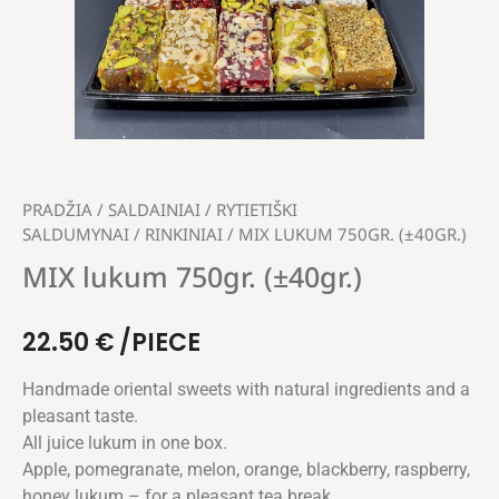
PRADŽIA
/
SALDAINIAI
/
RYTIETIŠKI
SALDUMYNAI
/
RINKINIAI
/ MIX LUKUM 750GR. (±40GR.)
MIX lukum 750gr. (±40gr.)
22.50
€
/PIECE
Handmade oriental sweets with natural ingredients and a
pleasant taste.
All juice lukum in one box.
Apple, pomegranate, melon, orange, blackberry, raspberry,
honey lukum – for a pleasant tea break.