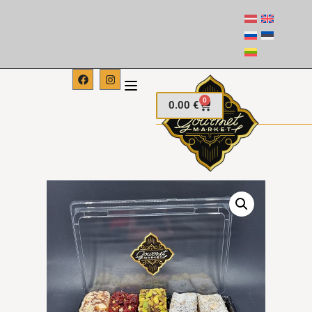
0
0.00
€