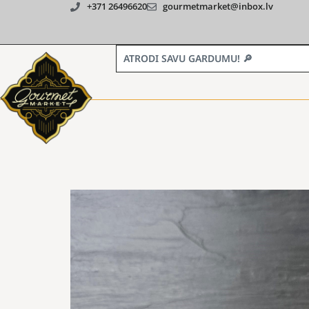
+371 26496620
gourmetmarket@inbox.lv