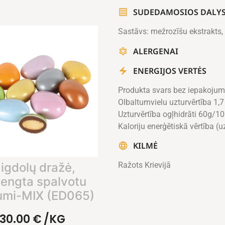
SUDEDAMOSIOS DALY
Sastāvs: mežrozīšu ekstrakts, 
ALERGENAI
ENERGIJOS VERTĖS
Produkta svars bez iepakojum
Olbaltumvielu uzturvērtība 1,
Uzturvērtība ogļhidrāti 60g/1
Kaloriju enerģētiskā vērtība (u
KILMĖ
igdolų dražė,
Ražots Krievijā
engta spalvotu
umi-MIX (ED065)
30.00
€
/KG