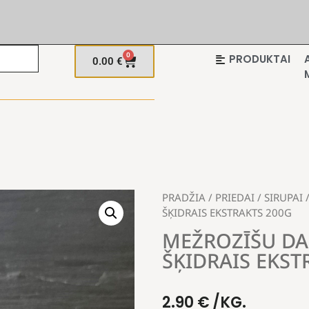
0
PRODUKTAI
0.00
€
PRADŽIA
/
PRIEDAI
/
SIRUPAI
/
ŠĶIDRAIS EKSTRAKTS 200G
MEŽROZĪŠU DA
ŠĶIDRAIS EKST
2.90
€
/KG.