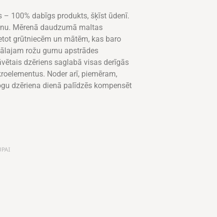
 – 100% dabīgs produkts, šķīst ūdenī.
ēnu. Mērenā daudzumā maltas
ietot grūtniecēm un mātēm, kas baro
ikālajam rožu gurnu apstrādes
vētais dzēriens saglabā visas derīgās
roelementus. Noder arī, piemēram,
 ogu dzēriena dienā palīdzēs kompensēt
UPAI