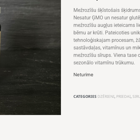
Mežrozīšu šķīstošais šķidrums
Nesatur ĢMO un nesatur glut
mežrozīšu augļus ieteicams l
bērnu ar krūti. Pateicoties un
tehnoloģiskajam procesam, žā
sastāvdaļas, vitamīnus un mik
mežrozīšu sīrups. Viena tase
sezonālo vitamīnu trūkumu.
Neturime
CATEGORIES
DZĒRIENI
,
PRIEDAI
,
SIR