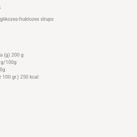
S
glikozes-fruktozes sīrups
a (g) 200 g
7 g/100g
00g
z 100 gr.) 250 kcal