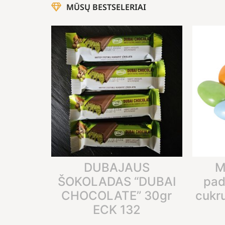
MŪSŲ BESTSELERIAI
DUBAJAUS
M
ŠOKOLADAS “DUBAI
pad
CHOCOLATE” 30gr
cukr
ECK 132