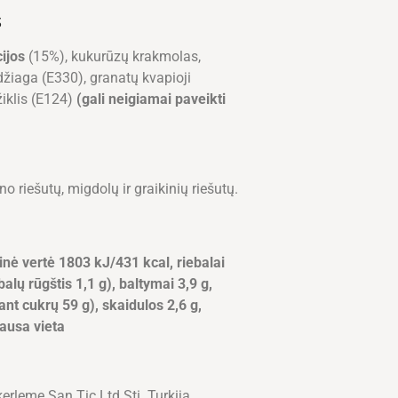
S
cijos
(15%), kukurūzų krakmolas,
žiaga (E330), granatų kvapioji
iklis (E124)
(gali neigiamai paveikti
no riešutų, migdolų ir graikinių riešutų.
inė vertė 1803 kJ/431 kcal, riebalai
balų rūgštis 1,1 g), baltymai 3,9 g,
ant cukrų 59 g), skaidulos 2,6 g,
sausa vieta
rleme San.Tic.Ltd.Şti. Turkija