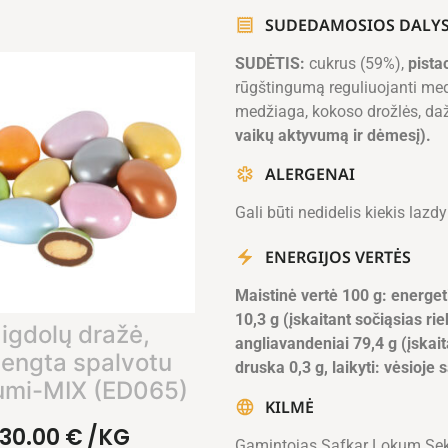
SUDEDAMOSIOS DALY
SUDĖTIS:
cukrus (59%),
pista
rūgštingumą reguliuojanti med
medžiaga, kokoso drožlės, daž
vaikų aktyvumą ir dėmesį).
ALERGENAI
Gali būti nedidelis kiekis lazdy
ENERGIJOS VERTĖS
Maistinė vertė 100 g: energet
10,3 g (įskaitant sočiąsias rie
igdolų dražė,
angliavandeniai 79,4 g (įskait
engta spalvotu
druska 0,3 g, laikyti: vėsioje 
umi-MIX (ED065)
KILMĖ
30.00
€
/KG
Gamintojas Safkar Lokum Seke