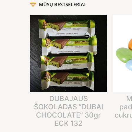
MŪSŲ BESTSELERIAI
DUBAJAUS
M
ŠOKOLADAS “DUBAI
pad
CHOCOLATE” 30gr
cukr
ECK 132