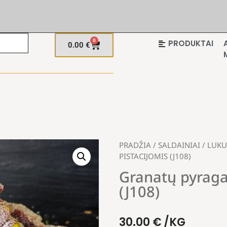
0
PRODUKTAI
0.00
€
PRADŽIA
/
SALDAINIAI
/
LUK
PISTACIJOMIS (J108)
Granatų pyraga
(J108)
30.00
€
/KG