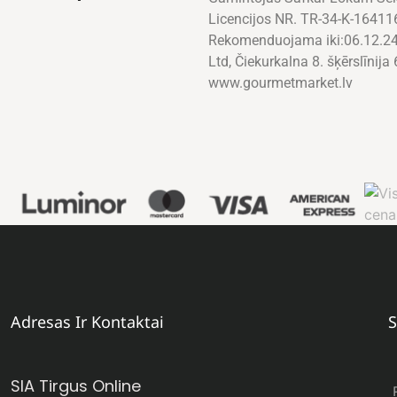
Licencijos NR. TR-34-K-16411
Rekomenduojama iki:06.12.24 
Ltd, Čiekurkalna 8. šķērslīnija 
www.gourmetmarket.lv
Adresas Ir Kontaktai
S
SIA Tirgus Online