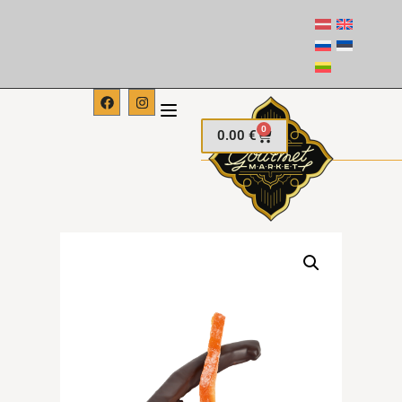
0
0.00
€