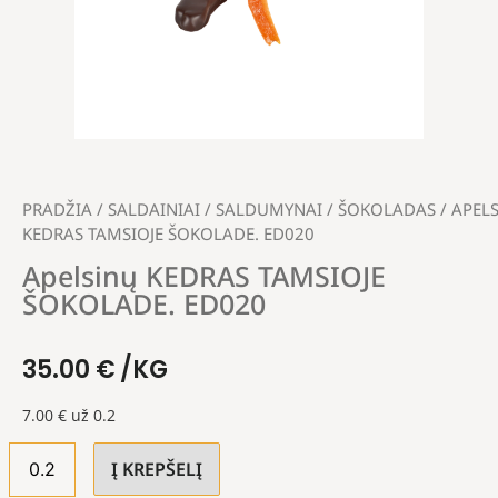
PRADŽIA
/
SALDAINIAI
/
SALDUMYNAI
/
ŠOKOLADAS
/ APEL
KEDRAS TAMSIOJE ŠOKOLADE. ED020
Apelsinų KEDRAS TAMSIOJE
ŠOKOLADE. ED020
35.00
€
/KG
7.00
€
už 0.2
Į KREPŠELĮ