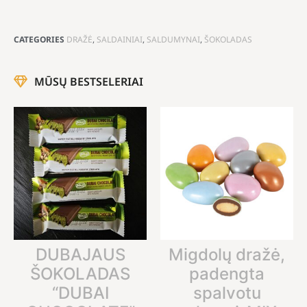
CATEGORIES
DRAŽĖ
,
SALDAINIAI
,
SALDUMYNAI
,
ŠOKOLADAS
MŪSŲ BESTSELERIAI
DUBAJAUS
Migdolų dražė,
ŠOKOLADAS
padengta
“DUBAI
spalvotu