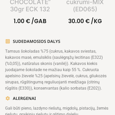
CHOCOLATE”
cukrumi-MIX
30gr ECK 132
(ED065)
1.00
€
/GAB
30.00
€
/KG
SUDEDAMOSIOS DALYS
Tamsus šokoladas %75 (cukrus, kakavos sviestas,
kakavos masė, emulsiklis (saulėgrąžų lecitinas (E322)
(%0,05)), natūralus skonis (vanilė)). Kakavos kiekis
juodajame šokolade ne mažiau kaip 55 %. Cukruota
apelsino žievelė %25 (apelsinų žievelė, cukrus, gliukozės
sirupas, rūgštingumą reguliuojanti medžiaga (citrinų
rūgštis (E330)), konservantas (kalio sorbatas (E202)).
ALERGENAI
Gali būti pieno, lazdyno riešutų, migdolų, pistacijų, žemės
riešutų, graikinių riešutų ir glitimo dalelių.