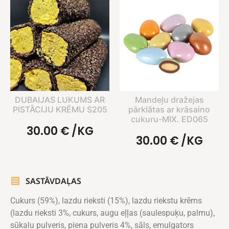
DUBAIJAS LUKUMS AR
Mandeļu dražejas
PISTĀCIJU KRĒMU S205
pārklātas ar krāsaino
cukuru-MIX. ED065
30.00
€
/KG
30.00
€
/KG
SASTĀVDAĻAS
Cukurs (59%), lazdu rieksti (15%), lazdu riekstu krēms
(lazdu rieksti 3%, cukurs, augu eļļas (saulespuķu, palmu),
sūkalu pulveris, piena pulveris 4%, sāls, emulgators