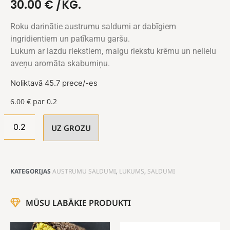
30.00
€
/KG.
Roku darinātie austrumu saldumi ar dabīgiem
ingridientiem un patīkamu garšu.
Lukum ar lazdu riekstiem, maigu riekstu krēmu un nelielu
aveņu aromāta skabumiņu.
Noliktavā 45.7 prece/-es
6.00
€
par 0.2
UZ GROZU
KATEGORIJAS
AUSTRUMU SALDUMI
,
LUKUMS
,
SALDUMI
MŪSU LABĀKIE PRODUKTI