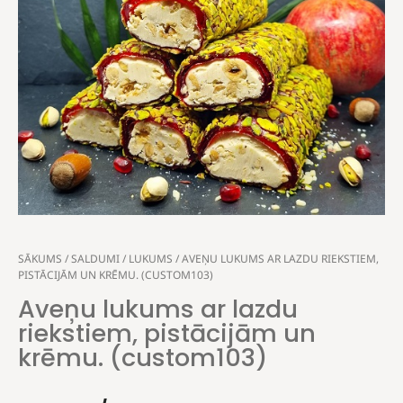
SĀKUMS
/
SALDUMI
/
LUKUMS
/ AVEŅU LUKUMS AR LAZDU RIEKSTIEM,
PISTĀCIJĀM UN KRĒMU. (CUSTOM103)
Aveņu lukums ar lazdu
riekstiem, pistācijām un
krēmu. (custom103)