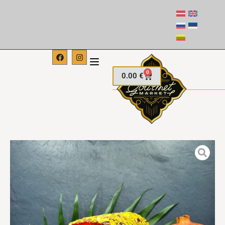
0
0.00
€