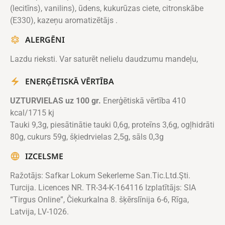
(lecitīns), vanilins), ūdens, kukurūzas ciete, citronskābe
(E330), kazeņu aromatizētājs .
ALERGĒNI
Lazdu rieksti. Var saturēt nelielu daudzumu mandeļu,
ENERĢĒTISKĀ VĒRTĪBA
UZTURVIELAS uz 100 gr.
Enerģētiskā vērtība 410
kcal/1715 kj
Tauki 9,3g, piesātinātie tauki 0,6g, proteīns 3,6g, ogļhidrāti
80g, cukurs 59g, šķiedrvielas 2,5g, sāls 0,3g
IZCELSME
Ražotājs: Safkar Lokum Sekerleme San.Tic.Ltd.Şti.
Turcija. Licences NR. TR-34-K-164116 Izplatītājs: SIA
“Tirgus Online”, Čiekurkalna 8. šķērslīnija 6-6, Rīga,
Latvija, LV-1026.