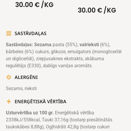
30.00
€
/KG
30.00
€
/KG
SASTĀVDAĻAS
Sastāvdaļas:
Sezama
pasta (55%),
valrieksti
(6%),
bārbeles (6%) cukurs, glikoze, emulgators (monoglicerīdi
un diglicerīdi), ziepjusaknes ekstrakts, skābuma
regulētājs (E330), dabīgs vaniļas aromāts.
ALERGĒNI
Sezams, rieksti
ENERĢĒTISKĀ VĒRTĪBA
Uzturvērtība uz 100 gr.
Enerģētiskā vērtība
2338kJ/558kcal, Tauki 37,16g (tostarp piesātinātās
taukskābes 8,88g), Ogļhidrāti 42,8g (tostarp cukuri