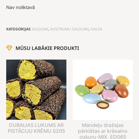
Nav noliktavā
KATEGORIJAS
SALDUMI
,
AUSTRUMU SALDUMI
,
HALVA
MŪSU LABĀKIE PRODUKTI
DUBAIJAS LUKUMS AR
Mandeļu dražejas
PISTĀCIJU KRĒMU S205
pārklātas ar krāsaino
cukuru-MIX. ED065