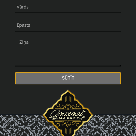
SŪTĪT