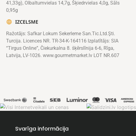
41,33g), Olbaltumvielas 14,7g, Šķiedrvielas 4,0g, Sāls
0,95g
IZCELSME
Ražotājs: Safkar Lokum Sekerleme San.Tic.Ltd.Şti.
Turcija. Licences NR. TR-34-K-164116 Izplatītājs: SIA
“Tirgus Online”, Čiekurkalna 8. šķērslīnija 6-6, Rīga,
Latvija, LV-1026. www.gourmetmarket.lv LOT NR.607
Svarīga informācija