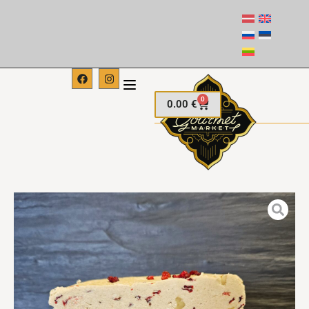
0
0.00
€