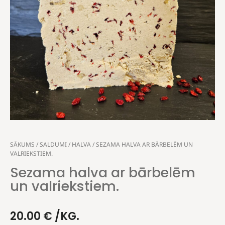
SĀKUMS
/
SALDUMI
/
HALVA
/ SEZAMA HALVA AR BĀRBELĒM UN
VALRIEKSTIEM.
Sezama halva ar bārbelēm
un valriekstiem.
20.00
€
/KG.