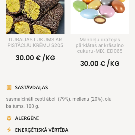
DUBAIJAS LUKUMS AR
Mandeļu dražejas
PISTĀCIJU KRĒMU S205
pārklātas ar krāsaino
cukuru-MIX. ED065
30.00
€
/KG
30.00
€
/KG
SASTĀVDAĻAS
sasmalcināti cepti āboli (79%), melleņu (20%), olu
baltums. 100 g.
ALERGĒNI
ENERĢĒTISKĀ VĒRTĪBA