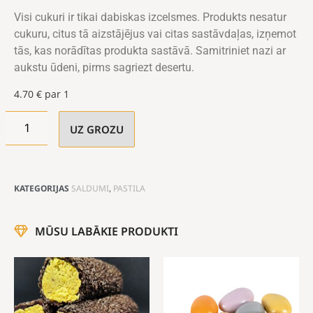
Visi cukuri ir tikai dabiskas izcelsmes. Produkts nesatur
cukuru, citus tā aizstājējus vai citas sastāvdaļas, izņemot
tās, kas norādītas produkta sastāvā. Samitriniet nazi ar
aukstu ūdeni, pirms sagriezt desertu.
4.70
€
par 1
UZ GROZU
KATEGORIJAS
SALDUMI
,
PASTILA
MŪSU LABĀKIE PRODUKTI