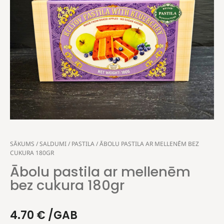
SĀKUMS
/
SALDUMI
/
PASTILA
/ ĀBOLU PASTILA AR MELLENĒM BEZ
CUKURA 180GR
Ābolu pastila ar mellenēm
bez cukura 180gr
4.70
€
/GAB