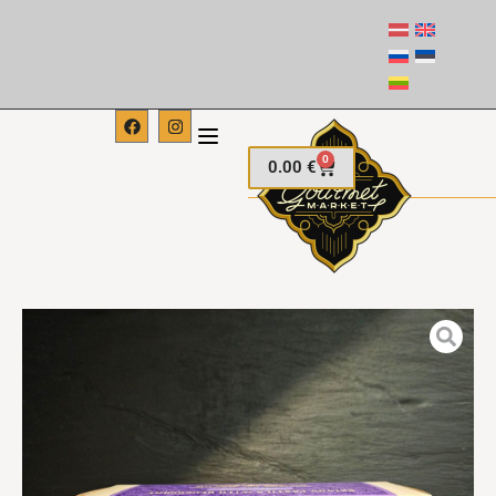
0
0.00
€