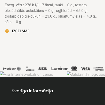
Enerģ. vērt.: 276 kJ/1173kcal, tauki – 0 g., tostarp
piesātinātās aukskābes – 0 g., ogļhidrāti – 65.0 g.,
tostarp dabīgie cukuri – 23.0 g., olbaltumvielas – 4.0 g.,
sāls – 0 g.
IZCELSME
Svarīga informācija