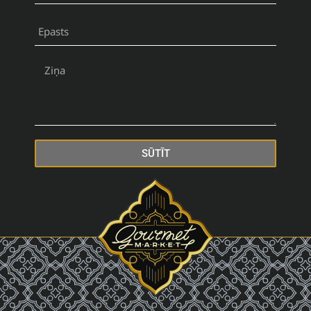
SŪTĪT