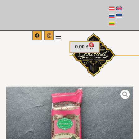
0
0.00
€