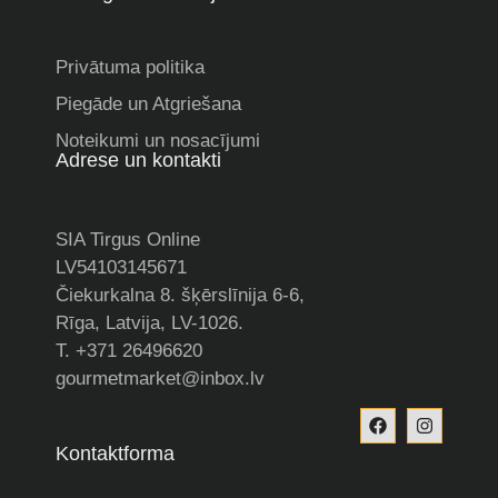
Privātuma politika
Piegāde un Atgriešana
Noteikumi un nosacījumi
Adrese un kontakti
SIA Tirgus Online
LV54103145671
Čiekurkalna 8. šķērslīnija 6-6,
Rīga, Latvija, LV-1026.
T. +371 26496620
gourmetmarket@inbox.lv
Kontaktforma