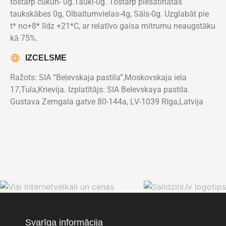
tostarp cukuri- 0g.Tauki-0g. Tostarp piesātinātas
taukskābes 0g, Olbaltumvielas-4g, Sāls-0g. Uzglabāt pie
t* no+8* līdz +21*C, ar relatīvo gaisa mitrumu neaugstāku
kā 75%.
IZCELSME
Ražots: SIA “Beļevskaja pastila”,Moskovskaja iela
17,Tula,Krievija. Izplatītājs: SIA Belevskaya pastila.
Gustava Zemgala gatve 80-144a, LV-1039 Rīga,Latvija
Svarīga informācija