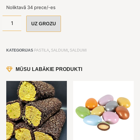
Noliktavā 34 prece/-es
UZ GROZU
KATEGORIJAS
PASTILA
,
SALDUMI
,
SALDUMI
MŪSU LABĀKIE PRODUKTI