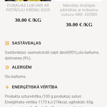
DUBAIJAS LUKUMS AR
Mandeļu dražejas
PISTĀCIJU KRĒMU S205
pārklātas ar krāsaino
cukuru-MIX. ED065
30.00
€
/KG
30.00
€
/KG
SASTĀVDAĻAS
Sastāvdaļas: sasmalcināti cepti āboli(90%),olu baltums,
dzērvenes (9%).
ALERGĒNI
Olu baltums.
ENERĢĒTISKĀ VĒRTĪBA
Produkta uzturvērtība (100 g produkta) saturi:
Enerģētiska vērtība 1173 kJ/276kcal, ogļhidrāti- 65g.