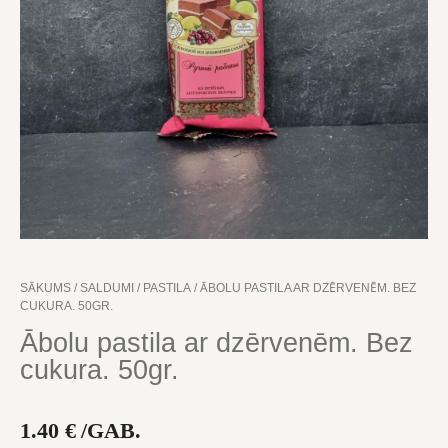
SĀKUMS
/
SALDUMI
/
PASTILA
/ ĀBOLU PASTILA AR DZĒRVENĒM. BEZ
CUKURA. 50GR.
Ābolu pastila ar dzērvenēm. Bez
cukura. 50gr.
1.40
€
/GAB.