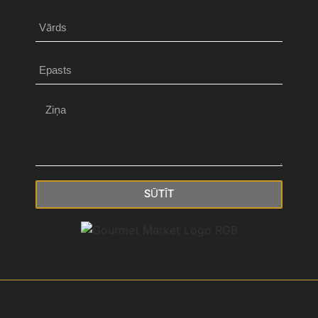
SŪTĪT