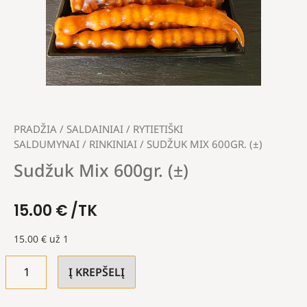
PRADŽIA
/
SALDAINIAI
/
RYTIETIŠKI
SALDUMYNAI
/
RINKINIAI
/ SUDŽUK MIX 600GR. (±)
Sudžuk Mix 600gr. (±)
15.00
€
/TK
15.00
€
už 1
Į KREPŠELĮ