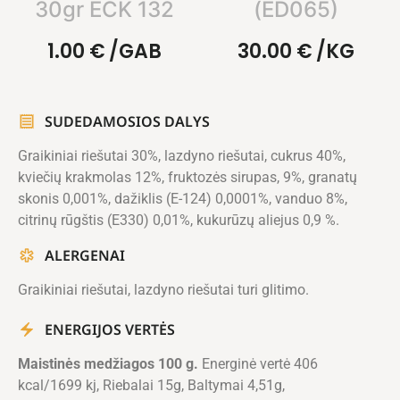
30gr ECK 132
(ED065)
1.00
€
/GAB
30.00
€
/KG
SUDEDAMOSIOS DALYS
Graikiniai riešutai 30%, lazdyno riešutai, cukrus 40%,
kviečių krakmolas 12%, fruktozės sirupas, 9%, granatų
skonis 0,001%, dažiklis (E-124) 0,0001%, vanduo 8%,
citrinų rūgštis (E330) 0,01%, kukurūzų aliejus 0,9 %.
ALERGENAI
Graikiniai riešutai, lazdyno riešutai turi glitimo.
ENERGIJOS VERTĖS
Maistinės medžiagos 100 g.
Energinė vertė 406
kcal/1699 kj, Riebalai 15g, Baltymai 4,51g,