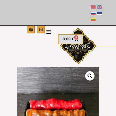
0
0.00
€