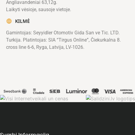
Angliavandeniai 63,12g.
Laikyti vėsioje, sausoje vietoje.
KILMĖ
Gamintojas: Seyyidler Otomotiv Gida San ve Tic. LTD.
Turkija. Platintojas: SIA “Tirgus Online”, Čiekurkalna 8.
cross line 6-6, Ryga, Latvija, LV-1026.
Svarbi Informacija