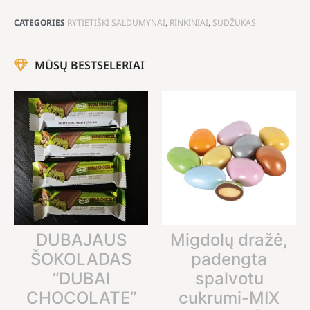
CATEGORIES
RYTIETIŠKI SALDUMYNAI
,
RINKINIAI
,
SUDŽUKAS
MŪSŲ BESTSELERIAI
DUBAJAUS
Migdolų dražė,
ŠOKOLADAS
padengta
“DUBAI
spalvotu
CHOCOLATE”
cukrumi-MIX