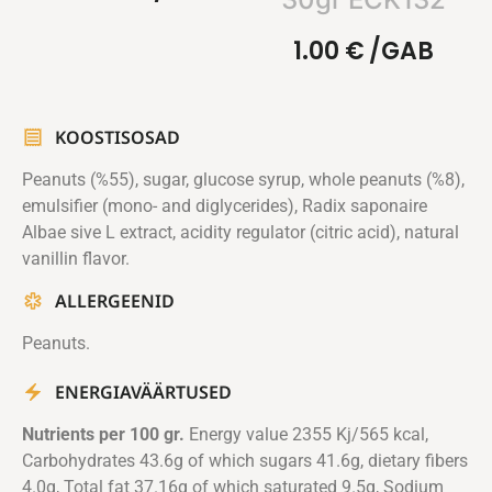
1.00
€
/GAB
KOOSTISOSAD
Peanuts (%55), sugar, glucose syrup, whole peanuts (%8),
emulsifier (mono- and diglycerides), Radix saponaire
Albae sive L extract, acidity regulator (citric acid), natural
vanillin flavor.
ALLERGEENID
Peanuts.
ENERGIAVÄÄRTUSED
Nutrients per 100 gr.
Energy value 2355 Kj/565 kcal,
Carbohydrates 43.6g of which sugars 41.6g, dietary fibers
4.0g, Total fat 37.16g of which saturated 9.5g, Sodium