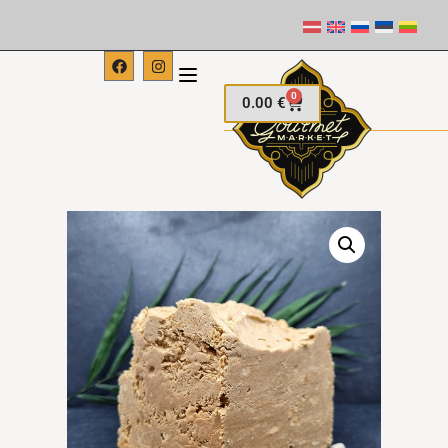
0
0.00
€