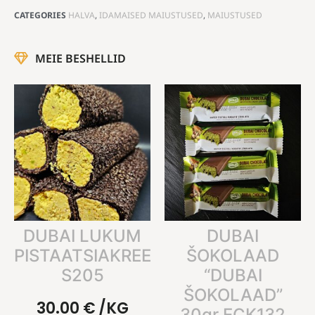
CATEGORIES
HALVA
,
IDAMAISED MAIUSTUSED
,
MAIUSTUSED
MEIE BESHELLID
DUBAI LUKUM
DUBAI
PISTAATSIAKREEMIGA
ŠOKOLAAD
S205
“DUBAI
ŠOKOLAAD”
30.00
€
/KG
30gr ECK132