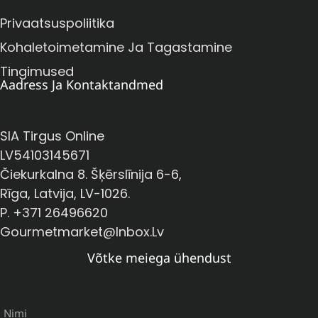
Privaatsuspoliitika
Kohaletoimetamine Ja Tagastamine
Tingimused
Aadress Ja Kontaktandmed
SIA Tirgus Online
LV54103145671
Čiekurkalna 8. Šķērslīnija 6-6,
Rīga, Latvija, LV-1026.
P. +371 26496620
Gourmetmarket@inbox.lv
Võtke meiega ühendust