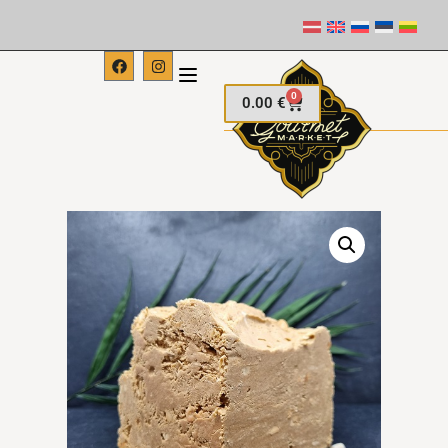
0
0.00
€