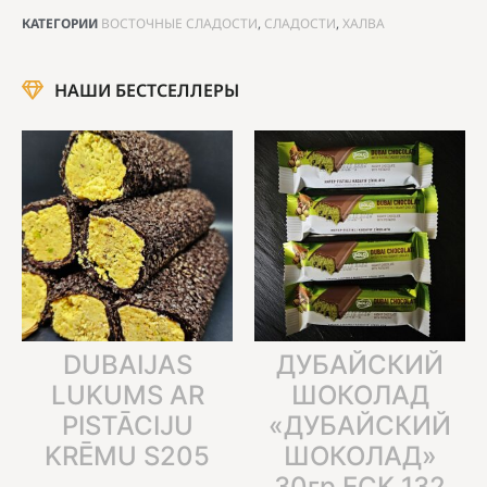
КАТЕГОРИИ
ВОСТОЧНЫЕ СЛАДОСТИ
,
СЛАДОСТИ
,
ХАЛВА
НАШИ БЕСТСЕЛЛЕРЫ
DUBAIJAS
ДУБАЙСКИЙ
LUKUMS AR
ШОКОЛАД
PISTĀCIJU
«ДУБАЙСКИЙ
KRĒMU S205
ШОКОЛАД»
30гр ECK 132