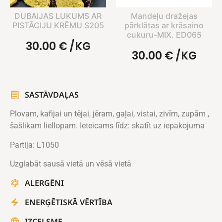
DUBAIJAS LUKUMS AR
Mandeļu dražejas
PISTĀCIJU KRĒMU S205
pārklātas ar krāsaino
cukuru-MIX. ED065
30.00
€
/KG
30.00
€
/KG
SASTĀVDAĻAS
Plovam, kafijai un tējai, jēram, gaļai, vistai, zivīm, zupām ,
šašlikam liellopam. Ieteicams līdz: skatīt uz iepakojuma
Partija: L1050
Uzglabāt sausā vietā un vēsā vietā
ALERGĒNI
ENERĢĒTISKĀ VĒRTĪBA
IZCELSME