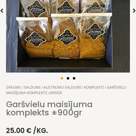
SĀKUMS
/
SALDUMI
/
AUSTRUMU SALDUMI
/
KOMPLEKTI
/ GARŠVIELU
MAISĪJUMA KOMPLEKTS ±900GR
Garšvielu maisījuma
komplekts ±900gr
25.00
€
/KG.