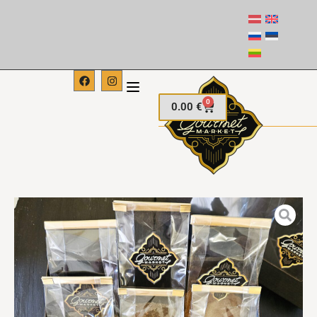
0
0.00
€