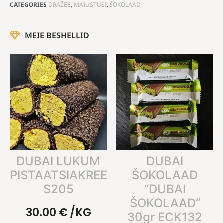
CATEGORIES
DRAŽEE
,
MAIUSTUSI
,
ŠOKOLAAD
MEIE BESHELLID
DUBAI LUKUM
DUBAI
PISTAATSIAKREEMIGA
ŠOKOLAAD
S205
“DUBAI
ŠOKOLAAD”
30.00
€
/KG
30gr ECK132