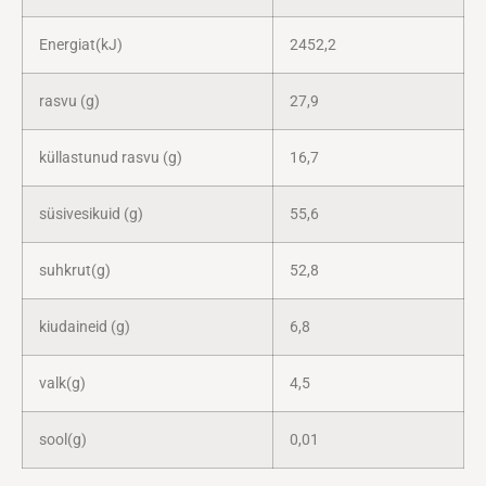
Energiat(kJ)
2452,2
rasvu (g)
27,9
küllastunud rasvu (g)
16,7
süsivesikuid (g)
55,6
suhkrut(g)
52,8
kiudaineid (g)
6,8
valk(g)
4,5
sool(g)
0,01