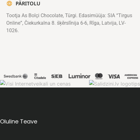
PÄRITOLU
Tootja As Bolçi Chocolate, Türgi. Edasimüüja: SIA “Tirgus
Online”, Čiekurkalna 8. šķērslīnija 6-6, Rīga, Latvija, LV-
1026.
Oluline Teave