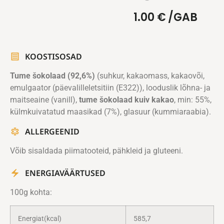
1.00
€
/GAB
KOOSTISOSAD
Tume šokolaad
(92,6%)
(suhkur, kakaomass, kakaovõi,
emulgaator (päevalilleletsitiin (E322)), looduslik lõhna- ja
maitseaine (vanill),
tume šokolaad kuiv kakao
, min: 55%,
külmkuivatatud maasikad (7%), glasuur (kummiaraabia).
ALLERGEENID
Võib sisaldada piimatooteid, pähkleid ja gluteeni.
ENERGIAVÄÄRTUSED
100g kohta:
Energiat(kcal)
585,7