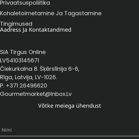
Privaatsuspoliitika
Kohaletoimetamine Ja Tagastamine
Tingimused
Aadress Ja Kontaktandmed
SIA Tirgus Online
LV54103145671
Čiekurkalna 8. Šķērslīnija 6-6,
Rīga, Latvija, LV-1026.
P. +371 26496620
Gourmetmarket@inbox.lv
Võtke meiega ühendust