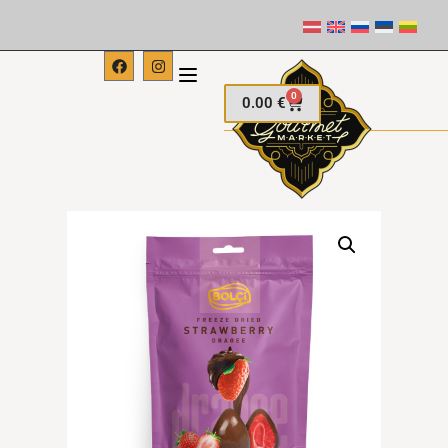
0
0.00
€