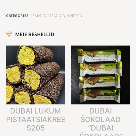
CATEGORIES
LISANDID
,
LISANDID
,
VÜRTSID
MEIE BESHELLID
DUBAI LUKUM
DUBAI
PISTAATSIAKREEMIGA
ŠOKOLAAD
S205
“DUBAI