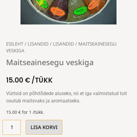
ESILEHT
/
LISANDID
/
LISANDID
/ MAITSEAINESEGU
VESKIGA
Maitseainesegu veskiga
15.00
€
/TÜKK
Vürtsid on põhitõdede aluseks, nii et iga valmistatud toit
osutub maitsvaks ja aromaatseks.
15.00
€
for 1 /tükk.
LISA KORVI