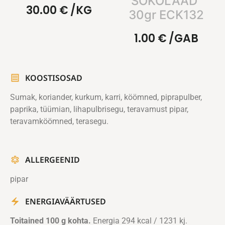
ŠOKOLAAD”
30.00
€
/KG
30gr ECK132
1.00
€
/GAB
KOOSTISOSAD
Sumak, koriander, kurkum, karri, köömned, piprapulber,
paprika, tüümian, lihapulbrisegu, teravamust pipar,
teravamköömned, terasegu.
ALLERGEENID
pipar
ENERGIAVÄÄRTUSED
Toitained 100 g kohta.
Energia 294 kcal / 1231 kj.