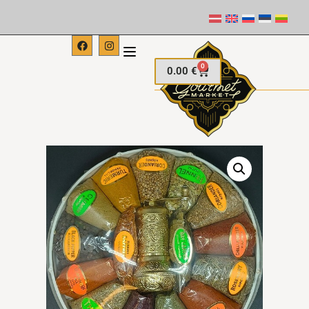
0
0.00
€