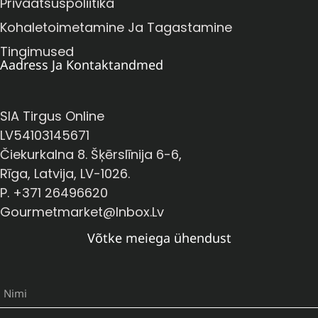
Privaatsuspoliitika
Kohaletoimetamine Ja Tagastamine
Tingimused
Aadress Ja Kontaktandmed
SIA Tirgus Online
LV54103145671
Čiekurkalna 8. Šķērslīnija 6-6,
Rīga, Latvija, LV-1026.
P. +371 26496620
Gourmetmarket@inbox.lv
Võtke meiega ühendust