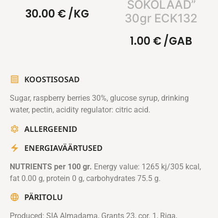
ŠOKOLAAD”
30.00
€
/KG
30gr ECK132
1.00
€
/GAB
KOOSTISOSAD
Sugar, raspberry berries 30%, glucose syrup, drinking
water, pectin, acidity regulator: citric acid.
ALLERGEENID
ENERGIAVÄÄRTUSED
NUTRIENTS per 100 gr.
Energy value: 1265 kj/305 kcal,
fat 0.00 g, protein 0 g, carbohydrates 75.5 g.
PÄRITOLU
Produced: SIA Almadama, Grants 23, cor. 1, Riga,