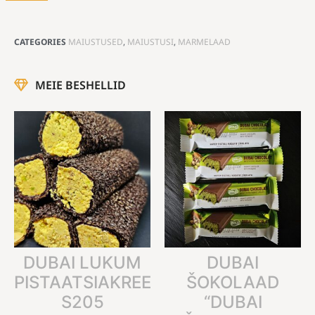
CATEGORIES
MAIUSTUSED
,
MAIUSTUSI
,
MARMELAAD
MEIE BESHELLID
DUBAI LUKUM
DUBAI
PISTAATSIAKREEMIGA
ŠOKOLAAD
S205
“DUBAI