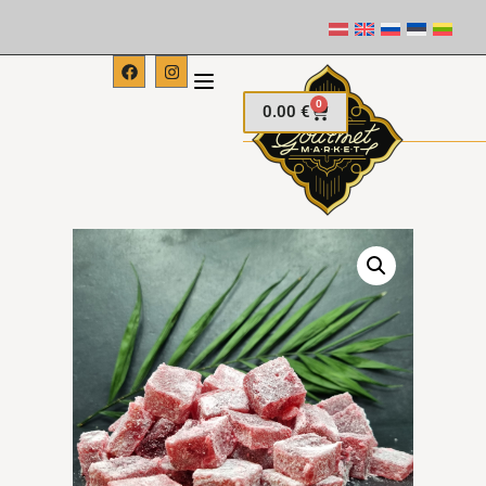
0
0.00
€