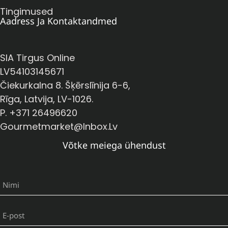
Tingimused
Aadress Ja Kontaktandmed
SIA Tirgus Online
LV54103145671
Čiekurkalna 8. Šķērslīnija 6-6,
Rīga, Latvija, LV-1026.
P. +371 26496620
Gourmetmarket@inbox.lv
Võtke meiega ühendust