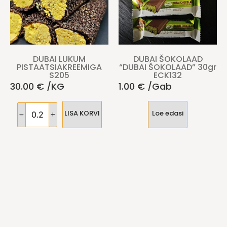
UM
DUBAI ŠOKOLAAD
Värvilise suhkru-M
EMIGA
“DUBAI ŠOKOLAAD” 30gr
iga kaetud
ECK132
mandlidražeed. E
1.00
€
/gab
30.00
€
/kg
 KORVI
Loe edasi
LISA KO