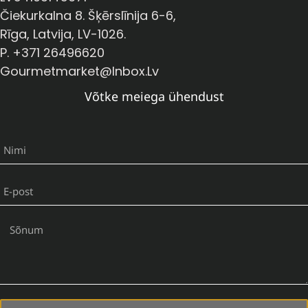
Čiekurkalna 8. Šķērslīnija 6-6,
Rīga, Latvija, LV-1026.
P. +371 26496620
Gourmetmarket@inbox.lv
Võtke meiega ühendust