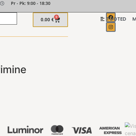
Pr - Pk: 9:00 - 18:30
0
TOOTED
M
0.00
€
rimine