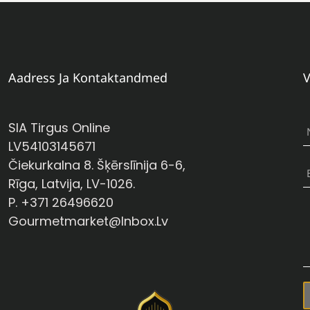
Aadress Ja Kontaktandmed
V
SIA Tirgus Online
LV54103145671
Čiekurkalna 8. Šķērslīnija 6-6,
Rīga, Latvija, LV-1026.
P. +371 26496620
Gourmetmarket@inbox.lv