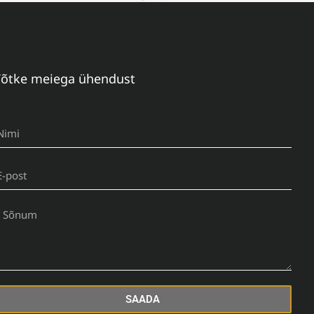
õtke meiega ühendust
SAADA