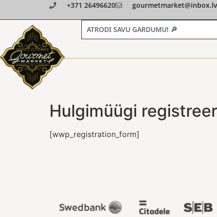
+371 26496620
gourmetmarket@inbox.lv
Hulgimüügi registree
[wwp_registration_form]