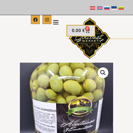
0
0.00
€