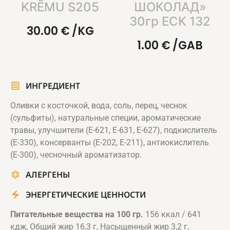
KRĒMU S205
ШОКОЛАД»
30гр ECK 132
30.00
€
/KG
1.00
€
/GAB
ИНГРЕДИЕНТ
Оливки с косточкой, вода, соль, перец, чеснок
(сульфиты), натуральные специи, ароматические
травы, улучшители (Е-621, Е-631, Е-627), подкислитель
(Е-330), консерванты (Е-202, Е-211), антиокислитель
(Е-300), чесночный ароматизатор.
АЛЕРГЕНЫ
ЭНЕРГЕТИЧЕСКИЕ ЦЕННОСТИ
Питательные вещества на 100 гр.
156 ккал / 641
кдж, Общий жир 16,3 г, Насыщенный жир 3,2 г,