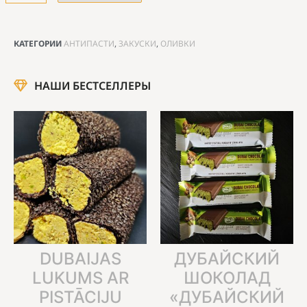
КАТЕГОРИИ
АНТИПАСТИ
,
ЗАКУСКИ
,
ОЛИВКИ
НАШИ БЕСТСЕЛЛЕРЫ
DUBAIJAS
ДУБАЙСКИЙ
LUKUMS AR
ШОКОЛАД
PISTĀCIJU
«ДУБАЙСКИЙ