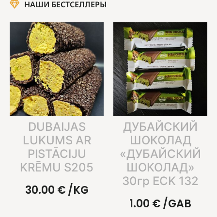
НАШИ БЕСТСЕЛЛЕРЫ
DUBAIJAS
ДУБАЙСКИЙ
LUKUMS AR
ШОКОЛАД
PISTĀCIJU
«ДУБАЙСКИЙ
KRĒMU S205
ШОКОЛАД»
30гр ECK 132
30.00
€
/KG
1.00
€
/GAB