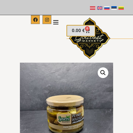
0
0.00
€