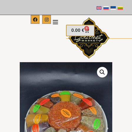
0
0.00
€