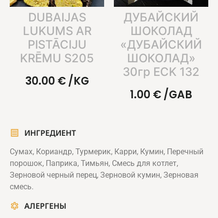
DUBAIJAS
ДУБАЙСКИЙ
LUKUMS AR
ШОКОЛАД
PISTĀCIJU
«ДУБАЙСКИЙ
KRĒMU S205
ШОКОЛАД»
30гр ECK 132
30.00
€
/KG
1.00
€
/GAB
ИНГРЕДИЕНТ
Сумах, Кориандр, Турмерик, Карри, Кумин, Перечный
порошок, Паприка, Тимьян, Смесь для котлет,
Зерновой черный перец, Зерновой кумин, Зерновая
смесь.
АЛЕРГЕНЫ