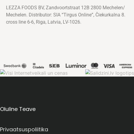
LEZZA FOODS BV, Zandvoortstraat 12B 2800 Mechelen/
Mechelen. Distributor: SIA “Tirgus Online”, Čiekurkalna 8.
cross line 6-6, Riga, Latvia, LV-1026.
Oluline Teave
Privaatsuspoliitika