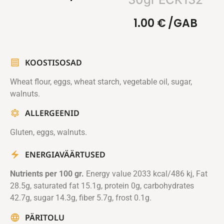
1.00
€
/GAB
KOOSTISOSAD
Wheat flour, eggs, wheat starch, vegetable oil, sugar,
walnuts.
ALLERGEENID
Gluten, eggs, walnuts.
ENERGIAVÄÄRTUSED
Nutrients per 100 gr.
Energy value 2033 kcal/486 kj, Fat
28.5g, saturated fat 15.1g, protein 0g, carbohydrates
42.7g, sugar 14.3g, fiber 5.7g, frost 0.1g.
PÄRITOLU