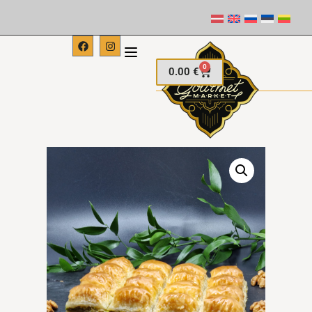
0
0.00
€