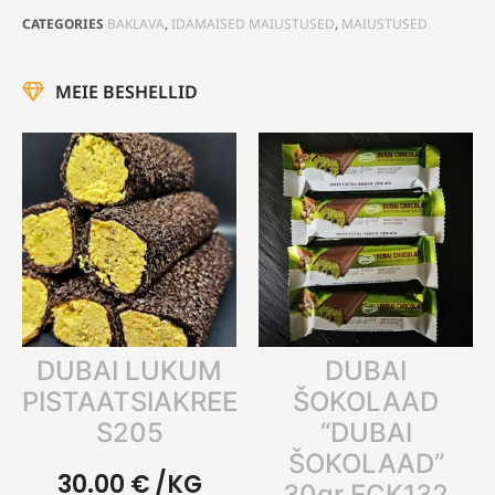
CATEGORIES
BAKLAVA
,
IDAMAISED MAIUSTUSED
,
MAIUSTUSED
MEIE BESHELLID
DUBAI LUKUM
DUBAI
PISTAATSIAKREEMIGA
ŠOKOLAAD
S205
“DUBAI
ŠOKOLAAD”
30.00
€
/KG
30gr ECK132