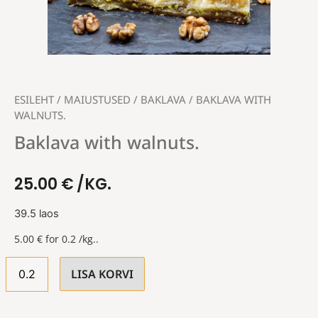
ESILEHT
/
MAIUSTUSED
/
BAKLAVA
/ BAKLAVA WITH
WALNUTS.
Baklava with walnuts.
25.00
€
/KG.
39.5 laos
5.00
€
for 0.2 /kg..
LISA KORVI