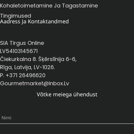
Kohaletoimetamine Ja Tagastamine
Tingimused
Aadress Ja Kontaktandmed
SIA Tirgus Online
LV54103145671
Čiekurkalna 8. Šķērslīnija 6-6,
Rīga, Latvija, LV-1026.
P. +371 26496620
Gourmetmarket@inbox.lv
Võtke meiega ühendust