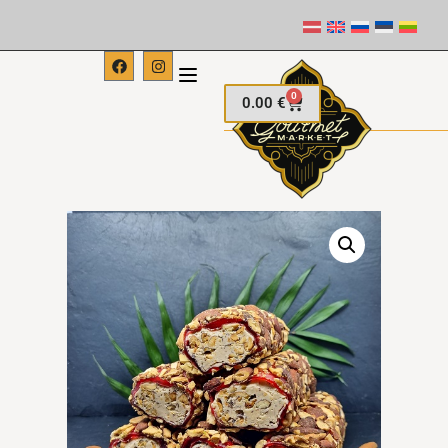
0
0.00
€