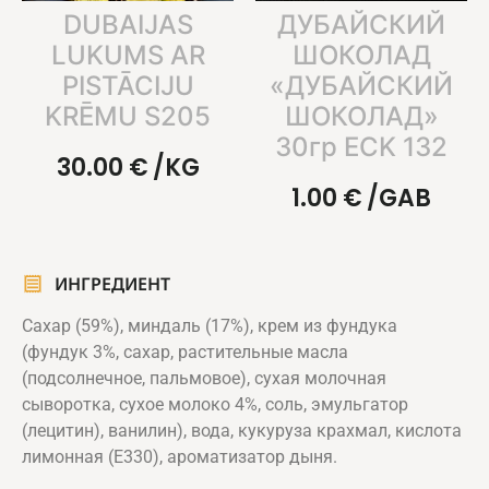
DUBAIJAS
ДУБАЙСКИЙ
LUKUMS AR
ШОКОЛАД
PISTĀCIJU
«ДУБАЙСКИЙ
KRĒMU S205
ШОКОЛАД»
30гр ECK 132
30.00
€
/KG
1.00
€
/GAB
ИНГРЕДИЕНТ
Сахар (59%), миндаль (17%), крем из фундука
(фундук 3%, сахар, растительные масла
(подсолнечное, пальмовое), сухая молочная
сыворотка, сухое молоко 4%, соль, эмульгатор
(лецитин), ванилин), вода, кукуруза крахмал, кислота
лимонная (Е330), ароматизатор дыня.