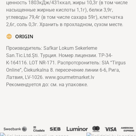
ценность 1803кДж/431ккал, жиры 10,3г (в том числе
насыщенные жирные кислоты 1,1г), белки 3,9г,
углеводы 79,4г (в том числе сахара 59г), клетчатка
2,6г, соль 0,3г. Хранить в прохладном, сухом месте.
ORIGIN
Производитель: Safkar Lokum Sekerleme
San.Tic.Ltd.Şti. Турция. Номер лицензии. ТР-34-
К-164116. LOT NR-171. Распротсронитель: SIA “Tirgus
Online”, Čiekurkalna 8. пересечение линии 6-6, Рига,
Латвия, LV-1026. www.gourmetmarket.lv
Рекомендуется до: см. на упаковке.