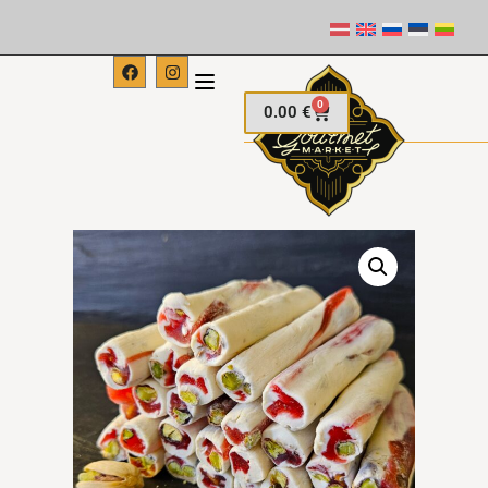
0
0.00
€