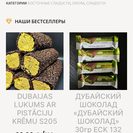
КАТЕГОРИИ
ВОСТОЧНЫЕ СЛАДОСТИ
,
ЛУКУМ
,
СЛАДОСТИ
НАШИ БЕСТСЕЛЛЕРЫ
DUBAIJAS
ДУБАЙСКИЙ
LUKUMS AR
ШОКОЛАД
PISTĀCIJU
«ДУБАЙСКИЙ
KRĒMU S205
ШОКОЛАД»
30гр ECK 132