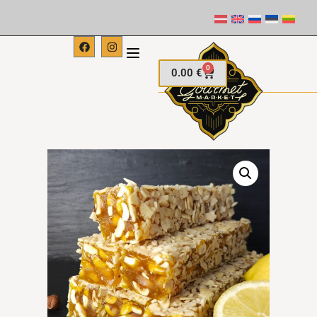
0
0.00
€