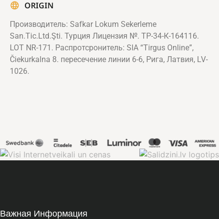
ORIGIN
Производитель: Safkar Lokum Sekerleme
San.Tic.Ltd.Şti. Турция Лицензия №. ТР-34-К-164116.
LOT NR-171. Распротсронитель: SIA “Tirgus Online”,
Čiekurkalna 8. пересечение линии 6-6, Рига, Латвия, LV-
1026.
Важная Информация