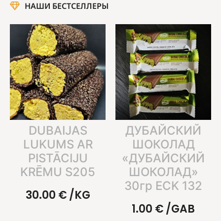
НАШИ БЕСТСЕЛЛЕРЫ
DUBAIJAS
ДУБАЙСКИЙ
LUKUMS AR
ШОКОЛАД
PISTĀCIJU
«ДУБАЙСКИЙ
KRĒMU S205
ШОКОЛАД»
30гр ECK 132
30.00
€
/KG
1.00
€
/GAB