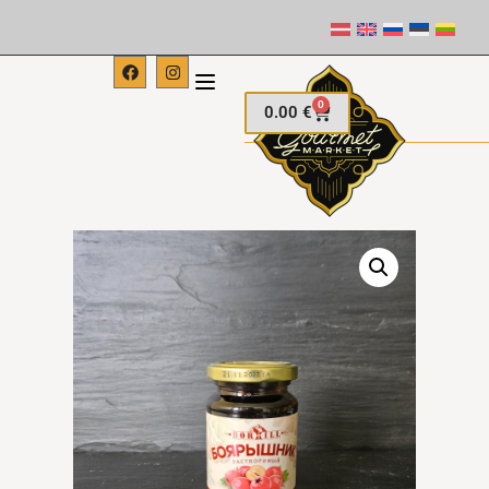
0
0.00
€