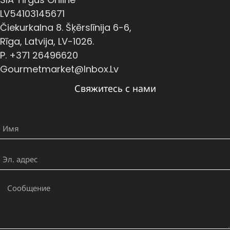
LV54103145671
Čiekurkalna 8. Šķērslīnija 6-6,
Rīga, Latvija, LV-1026.
P. +371 26496620
Gourmetmarket@inbox.lv
Свяжитесь с нами