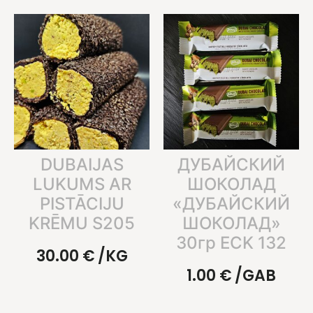
DUBAIJAS
ДУБАЙСКИЙ
LUKUMS AR
ШОКОЛАД
PISTĀCIJU
«ДУБАЙСКИЙ
KRĒMU S205
ШОКОЛАД»
30гр ECK 132
30.00
€
/KG
1.00
€
/GAB