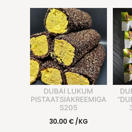
DUBAI LUKUM
DU
PISTAATSIAKREEMIGA
“DU
S205
30.00
€
/KG