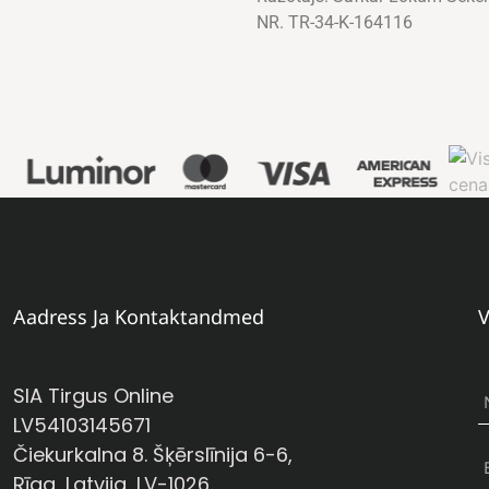
NR. TR-34-K-164116
Aadress Ja Kontaktandmed
V
SIA Tirgus Online
LV54103145671
Čiekurkalna 8. Šķērslīnija 6-6,
Rīga, Latvija, LV-1026.