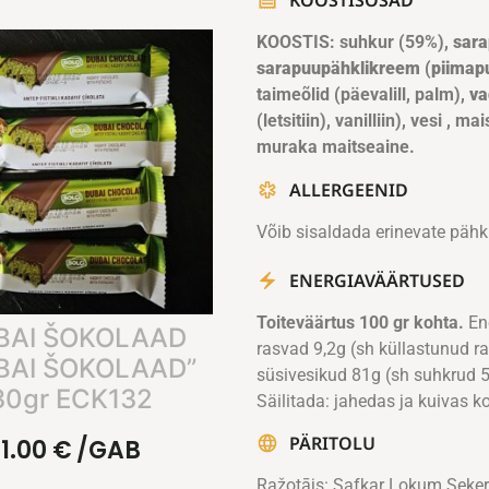
KOOSTISOSAD
KOOSTIS: suhkur (59%),
sar
sarapuupähklikreem
(
piimap
taimeõlid (päevalill, palm),
va
(letsitiin), vanilliin), vesi , 
muraka maitseaine.
ALLERGEENID
Võib sisaldada erinevate pähkl
ENERGIAVÄÄRTUSED
Toiteväärtus 100 gr kohta.
Ene
BAI ŠOKOLAAD
rasvad 9,2g (sh küllastunud r
BAI ŠOKOLAAD”
süsivesikud 81g (sh suhkrud 59
30gr ECK132
Säilitada: jahedas ja kuivas k
PÄRITOLU
1.00
€
/GAB
Ražotājs: Safkar Lokum Sekerl