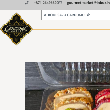
+371 26496620
gourmetmarket@inbox.lv