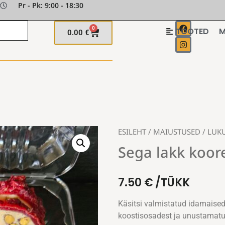
Pr - Pk: 9:00 - 18:30
0
TOOTED
M
0.00
€
ESILEHT
/
MAIUSTUSED
/
LUK
Sega lakk koore
7.50
€
/TÜKK
Käsitsi valmistatud idamaise
koostisosadest ja unustamatu