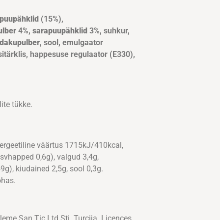
apuupähklid
(15%),
ulber
4%,
sarapuupähklid
3%, suhkur,
dakupulber
, sool, emulgaator
maisitärklis, happesuse regulaator (E330),
ite tükke.
rgeetiline väärtus 1715kJ/410kcal,
asvhapped 0,6g), valgud 3,4g,
g), kiudained 2,5g, sool 0,3g.
ohas.
eme San.Tic.Ltd.Şti. Turcija. Licences