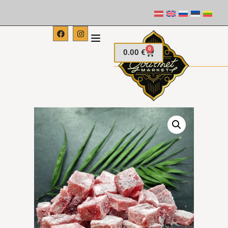
0
0.00
€