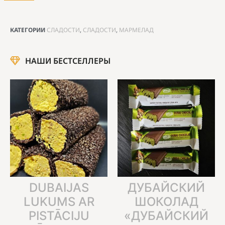
КАТЕГОРИИ
СЛАДОСТИ
,
СЛАДОСТИ
,
МАРМЕЛАД
НАШИ БЕСТСЕЛЛЕРЫ
DUBAIJAS
ДУБАЙСКИЙ
LUKUMS AR
ШОКОЛАД
PISTĀCIJU
«ДУБАЙСКИЙ